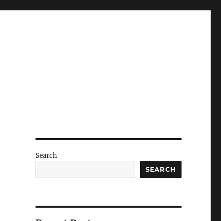
Search
SEARCH