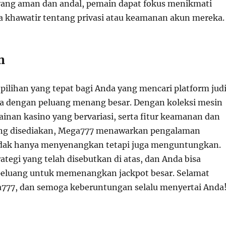
yang aman dan andal, pemain dapat fokus menikmati
 khawatir tentang privasi atau keamanan akun mereka.
n
pilihan yang tepat bagi Anda yang mencari platform jud
ya dengan peluang menang besar. Dengan koleksi mesin
ainan kasino yang bervariasi, serta fitur keamanan dan
g disediakan, Mega777 menawarkan pengalaman
idak hanya menyenangkan tetapi juga menguntungkan.
trategi yang telah disebutkan di atas, dan Anda bisa
eluang untuk memenangkan jackpot besar. Selamat
777, dan semoga keberuntungan selalu menyertai Anda