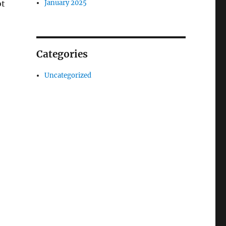
ot
January 2025
Categories
Uncategorized