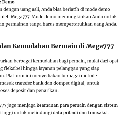
de Demo
 dengan uang asli, Anda bisa berlatih di mode demo
n oleh Mega777. Mode demo memungkinkan Anda untuk
n permainan tanpa harus mempertaruhkan uang Anda.
dan Kemudahan Bermain di Mega777
rkan berbagai kemudahan bagi pemain, mulai dari opsi
 fleksibel hingga layanan pelanggan yang siap
m. Platform ini menyediakan berbagai metode
masuk transfer bank dan dompet digital, untuk
ses deposit dan penarikan.
a777 juga menjaga keamanan para pemain dengan sistem
 tinggi untuk melindungi data pribadi dan transaksi.