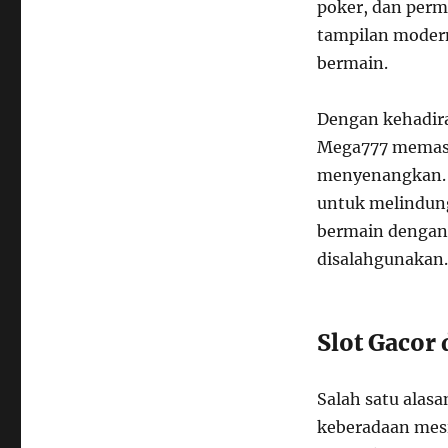
poker, dan perm
tampilan moder
bermain.
Dengan kehadira
Mega777 memast
menyenangkan. P
untuk melindung
bermain dengan 
disalahgunakan.
Slot Gacor
Salah satu alas
keberadaan mesi