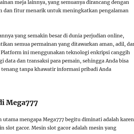
ainan meja lainnya, yang semuanya dirancang dengan
n dan fitur menarik untuk meningkatkan pengalaman
nnya yang semakin besar di dunia perjudian online,
ikan semua permainan yang ditawarkan aman, adil, da
latform ini menggunakan teknologi enkripsi canggih
i data dan transaksi para pemain, sehingga Anda bisa
tenang tanpa khawatir informasi pribadi Anda
 di Mega777
an utama mengapa Mega777 begitu diminati adalah kare
n slot gacor. Mesin slot gacor adalah mesin yang