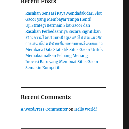
Recent Posts
Rasakan Sensasi Kaya Mendadak dari Slot
Gacor yang Membayar Tanpa Henti!
Uji Strategi Bermain Slot Gacor dan
Rasakan Perbedaannya Secara Signifikan
สร้างความได้เปรียบเหนือผู้เล่นทั่วไป ด้วยแนวคิด
การเล่น สล็อต ที่ช่วยเพิ่มผลตอบแทนในระยะยาว
Membaca Data Statistik Situs Gacor Untuk
Memaksimalkan Peluang Menang
Inovasi Baru yang Membuat Situs Gacor
Semakin Kompetitif
Recent Comments
A WordPress Commenter
on
Hello world!