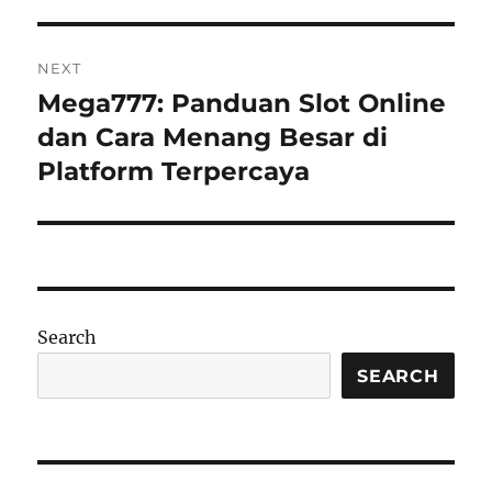
NEXT
Mega777: Panduan Slot Online
Next
post:
dan Cara Menang Besar di
Platform Terpercaya
Search
SEARCH