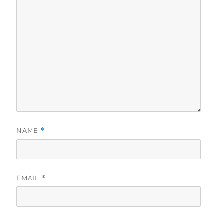
NAME
*
EMAIL
*