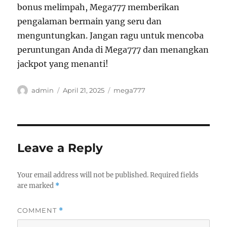
bonus melimpah, Mega777 memberikan
pengalaman bermain yang seru dan
menguntungkan. Jangan ragu untuk mencoba
peruntungan Anda di Mega777 dan menangkan
jackpot yang menanti!
Author
Posted
Tags
admin
April 21, 2025
mega777
on
Leave a Reply
Your email address will not be published.
Required fields
are marked
*
COMMENT
*