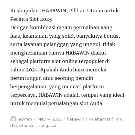
Kesimpulan: HABAWIN, Pilihan Utama untuk
Pecinta Slot 2025
Dengan kombinasi ragam permainan yang
luas, keamanan yang solid, banyaknya bonus,
serta layanan pelanggan yang unggul, tidak
mengherankan bahwa HABAWIN diakui
sebagai platform slot online terpopuler di
tahun 2025. Apakah Anda baru memulai
peruntungan atau seorang pemain
berpengalaman yang mencari platform
terpercaya, HABAWIN adalah tempat yang ideal
untuk memulai petualangan slot Anda.
Author
Posted
Tags
admin
May 14, 2025
habawin
,
link alternatif
,
link
on
slot
,
situs slot
,
slot gacor