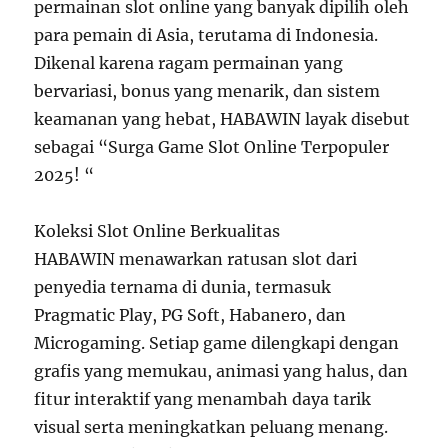
permainan slot online yang banyak dipilih oleh
para pemain di Asia, terutama di Indonesia.
Dikenal karena ragam permainan yang
bervariasi, bonus yang menarik, dan sistem
keamanan yang hebat, HABAWIN layak disebut
sebagai “Surga Game Slot Online Terpopuler
2025! “
Koleksi Slot Online Berkualitas
HABAWIN menawarkan ratusan slot dari
penyedia ternama di dunia, termasuk
Pragmatic Play, PG Soft, Habanero, dan
Microgaming. Setiap game dilengkapi dengan
grafis yang memukau, animasi yang halus, dan
fitur interaktif yang menambah daya tarik
visual serta meningkatkan peluang menang.