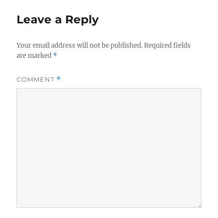
Leave a Reply
Your email address will not be published.
Required fields
are marked
*
COMMENT
*