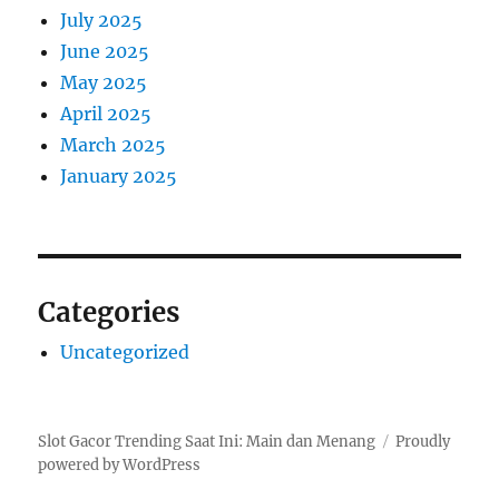
July 2025
June 2025
May 2025
April 2025
March 2025
January 2025
Categories
Uncategorized
Slot Gacor Trending Saat Ini: Main dan Menang
Proudly
powered by WordPress