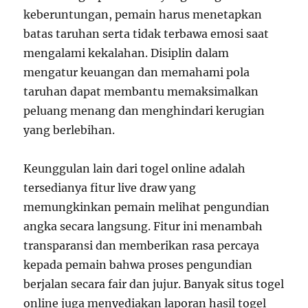
keberuntungan, pemain harus menetapkan
batas taruhan serta tidak terbawa emosi saat
mengalami kekalahan. Disiplin dalam
mengatur keuangan dan memahami pola
taruhan dapat membantu memaksimalkan
peluang menang dan menghindari kerugian
yang berlebihan.
Keunggulan lain dari togel online adalah
tersedianya fitur live draw yang
memungkinkan pemain melihat pengundian
angka secara langsung. Fitur ini menambah
transparansi dan memberikan rasa percaya
kepada pemain bahwa proses pengundian
berjalan secara fair dan jujur. Banyak situs togel
online juga menyediakan laporan hasil togel