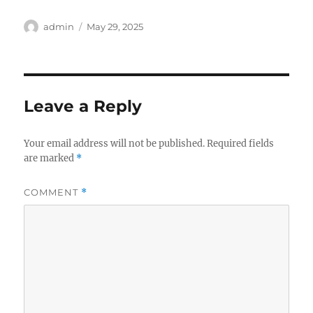
Author
Posted
admin
May 29, 2025
on
Leave a Reply
Your email address will not be published.
Required fields
are marked
*
COMMENT
*