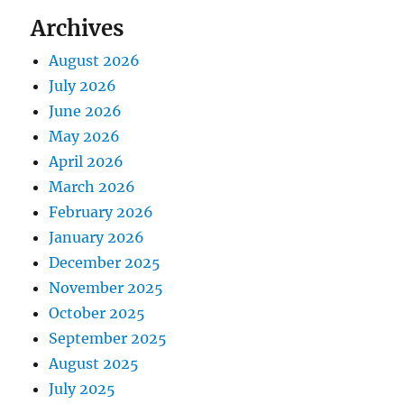
Archives
August 2026
July 2026
June 2026
May 2026
April 2026
March 2026
February 2026
January 2026
December 2025
November 2025
October 2025
September 2025
August 2025
July 2025