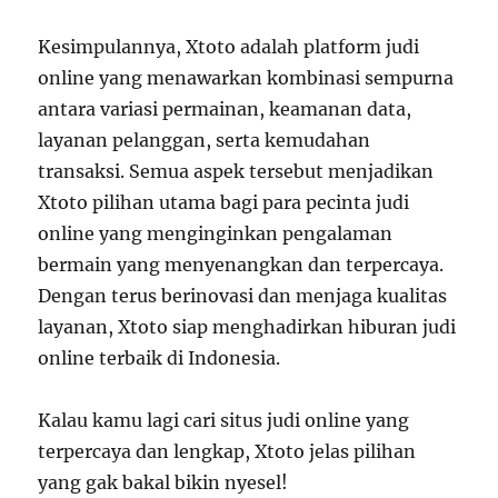
Kesimpulannya, Xtoto adalah platform judi
online yang menawarkan kombinasi sempurna
antara variasi permainan, keamanan data,
layanan pelanggan, serta kemudahan
transaksi. Semua aspek tersebut menjadikan
Xtoto pilihan utama bagi para pecinta judi
online yang menginginkan pengalaman
bermain yang menyenangkan dan terpercaya.
Dengan terus berinovasi dan menjaga kualitas
layanan, Xtoto siap menghadirkan hiburan judi
online terbaik di Indonesia.
Kalau kamu lagi cari situs judi online yang
terpercaya dan lengkap, Xtoto jelas pilihan
yang gak bakal bikin nyesel!