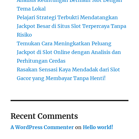
Analisis Keuntungan Bermain Slot Dengan
Tema Lokal
Pelajari Strategi Terbukti Mendatangkan
Jackpot Besar di Situs Slot Terpercaya Tanpa
Risiko
Temukan Cara Meningkatkan Peluang
Jackpot di Slot Online dengan Analisis dan
Perhitungan Cerdas
Rasakan Sensasi Kaya Mendadak dari Slot
Gacor yang Membayar Tanpa Henti!
Recent Comments
A WordPress Commenter
on
Hello world!