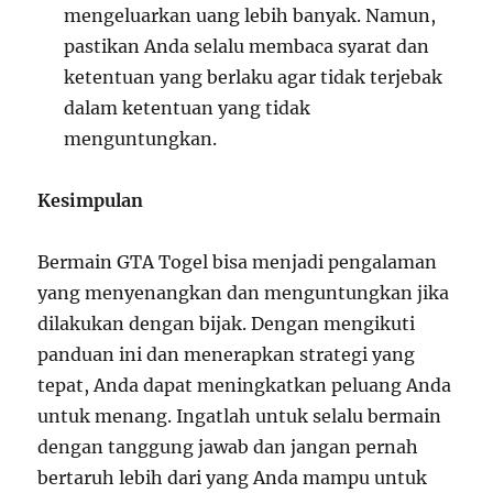
mengeluarkan uang lebih banyak. Namun,
pastikan Anda selalu membaca syarat dan
ketentuan yang berlaku agar tidak terjebak
dalam ketentuan yang tidak
menguntungkan.
Kesimpulan
Bermain GTA Togel bisa menjadi pengalaman
yang menyenangkan dan menguntungkan jika
dilakukan dengan bijak. Dengan mengikuti
panduan ini dan menerapkan strategi yang
tepat, Anda dapat meningkatkan peluang Anda
untuk menang. Ingatlah untuk selalu bermain
dengan tanggung jawab dan jangan pernah
bertaruh lebih dari yang Anda mampu untuk