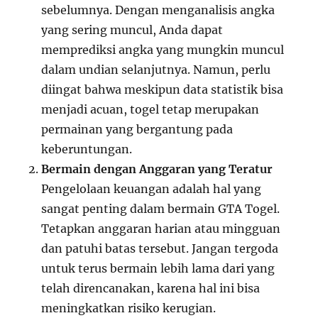
sebelumnya. Dengan menganalisis angka
yang sering muncul, Anda dapat
memprediksi angka yang mungkin muncul
dalam undian selanjutnya. Namun, perlu
diingat bahwa meskipun data statistik bisa
menjadi acuan, togel tetap merupakan
permainan yang bergantung pada
keberuntungan.
Bermain dengan Anggaran yang Teratur
Pengelolaan keuangan adalah hal yang
sangat penting dalam bermain GTA Togel.
Tetapkan anggaran harian atau mingguan
dan patuhi batas tersebut. Jangan tergoda
untuk terus bermain lebih lama dari yang
telah direncanakan, karena hal ini bisa
meningkatkan risiko kerugian.