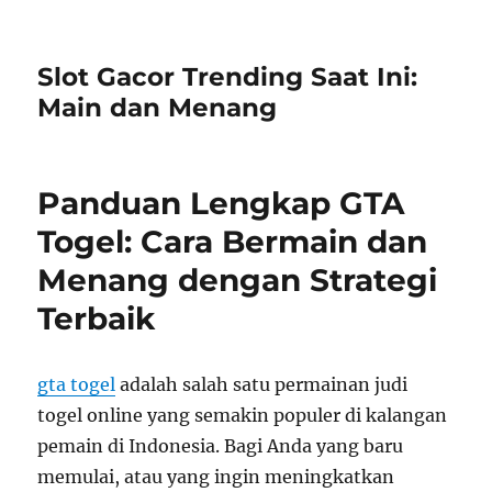
Slot Gacor Trending Saat Ini:
Main dan Menang
Panduan Lengkap GTA
Togel: Cara Bermain dan
Menang dengan Strategi
Terbaik
gta togel
adalah salah satu permainan judi
togel online yang semakin populer di kalangan
pemain di Indonesia. Bagi Anda yang baru
memulai, atau yang ingin meningkatkan