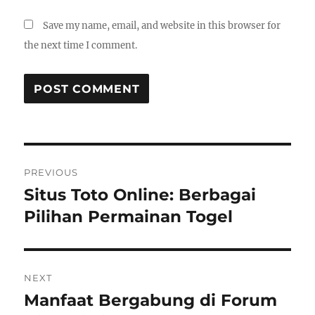
Save my name, email, and website in this browser for
the next time I comment.
Post
PREVIOUS
navigation
Situs Toto Online: Berbagai
Previous
post:
Pilihan Permainan Togel
NEXT
Manfaat Bergabung di Forum
Next