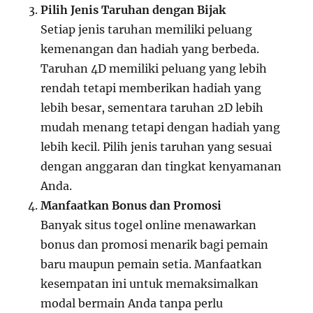
Pilih Jenis Taruhan dengan Bijak
Setiap jenis taruhan memiliki peluang
kemenangan dan hadiah yang berbeda.
Taruhan 4D memiliki peluang yang lebih
rendah tetapi memberikan hadiah yang
lebih besar, sementara taruhan 2D lebih
mudah menang tetapi dengan hadiah yang
lebih kecil. Pilih jenis taruhan yang sesuai
dengan anggaran dan tingkat kenyamanan
Anda.
Manfaatkan Bonus dan Promosi
Banyak situs togel online menawarkan
bonus dan promosi menarik bagi pemain
baru maupun pemain setia. Manfaatkan
kesempatan ini untuk memaksimalkan
modal bermain Anda tanpa perlu