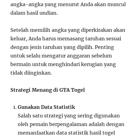
angka-angka yang menurut Anda akan muncul
dalam hasil undian.
Setelah memilih angka yang diperkirakan akan
keluar, Anda harus memasang taruhan sesuai
dengan jenis taruhan yang dipilih. Penting
untuk selalu mengatur anggaran sebelum
bermain untuk menghindari kerugian yang
tidak diinginkan.
Strategi Menang di GTA Togel
Gunakan Data Statistik
Salah satu strategi yang sering digunakan
oleh pemain berpengalaman adalah dengan
memanfaatkan data statistik hasil togel