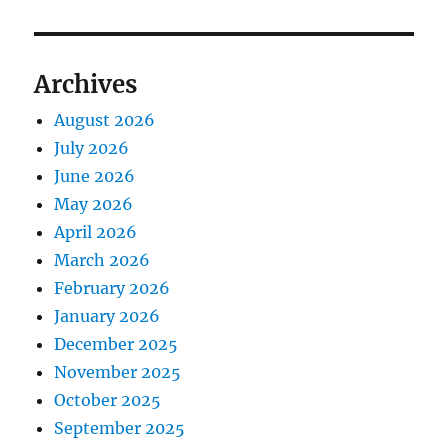
Archives
August 2026
July 2026
June 2026
May 2026
April 2026
March 2026
February 2026
January 2026
December 2025
November 2025
October 2025
September 2025