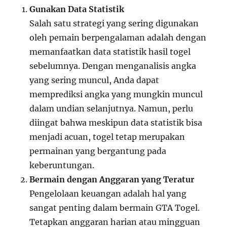
Gunakan Data Statistik
Salah satu strategi yang sering digunakan
oleh pemain berpengalaman adalah dengan
memanfaatkan data statistik hasil togel
sebelumnya. Dengan menganalisis angka
yang sering muncul, Anda dapat
memprediksi angka yang mungkin muncul
dalam undian selanjutnya. Namun, perlu
diingat bahwa meskipun data statistik bisa
menjadi acuan, togel tetap merupakan
permainan yang bergantung pada
keberuntungan.
Bermain dengan Anggaran yang Teratur
Pengelolaan keuangan adalah hal yang
sangat penting dalam bermain GTA Togel.
Tetapkan anggaran harian atau mingguan