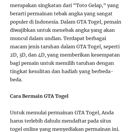
merupakan singkatan dari “Toto Gelap,” yang
berarti permainan tebak angka yang sangat
populer di Indonesia. Dalam GTA Togel, pemain
diwajibkan untuk menebak angka yang akan
muncul dalam undian. Terdapat berbagai
macam jenis taruhan dalam GTA Togel, seperti
2D, 3D, dan 4D, yang memberikan kesempatan
bagi pemain untuk memilih taruhan dengan
tingkat kesulitan dan hadiah yang berbeda-
beda.
Cara Bermain GTA Togel
Untuk memulai permainan GTA Togel, Anda
harus terlebih dahulu mendaftar pada situs
togel online yang menyediakan permainan ini.