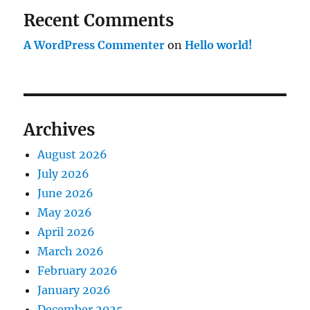
Recent Comments
A WordPress Commenter
on
Hello world!
Archives
August 2026
July 2026
June 2026
May 2026
April 2026
March 2026
February 2026
January 2026
December 2025