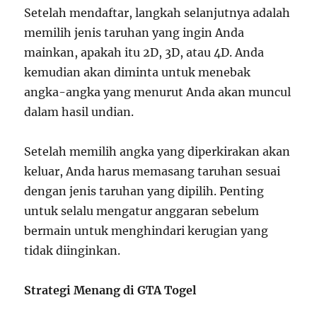
Setelah mendaftar, langkah selanjutnya adalah
memilih jenis taruhan yang ingin Anda
mainkan, apakah itu 2D, 3D, atau 4D. Anda
kemudian akan diminta untuk menebak
angka-angka yang menurut Anda akan muncul
dalam hasil undian.
Setelah memilih angka yang diperkirakan akan
keluar, Anda harus memasang taruhan sesuai
dengan jenis taruhan yang dipilih. Penting
untuk selalu mengatur anggaran sebelum
bermain untuk menghindari kerugian yang
tidak diinginkan.
Strategi Menang di GTA Togel