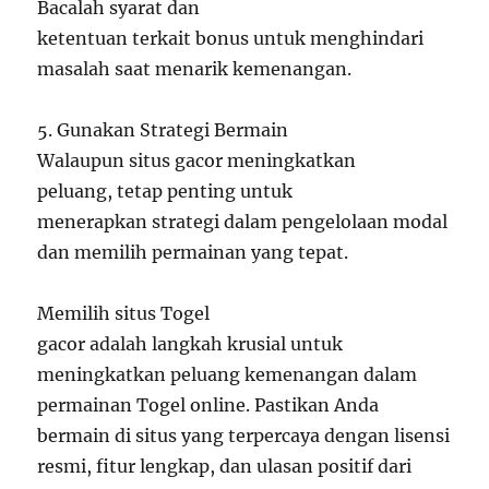
Bacalah syarat dan
ketentuan terkait bonus untuk menghindari
masalah saat menarik kemenangan.
5. Gunakan Strategi Bermain
Walaupun situs gacor meningkatkan
peluang, tetap penting untuk
menerapkan strategi dalam pengelolaan modal
dan memilih permainan yang tepat.
Memilih situs Togel
gacor adalah langkah krusial untuk
meningkatkan peluang kemenangan dalam
permainan Togel online. Pastikan Anda
bermain di situs yang terpercaya dengan lisensi
resmi, fitur lengkap, dan ulasan positif dari