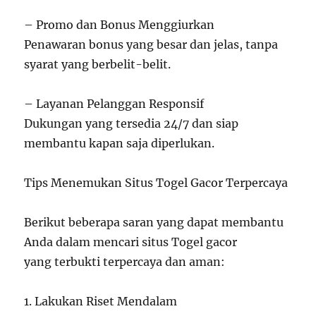
– Promo dan Bonus Menggiurkan
Penawaran bonus yang besar dan jelas, tanpa
syarat yang berbelit-belit.
– Layanan Pelanggan Responsif
Dukungan yang tersedia 24/7 dan siap
membantu kapan saja diperlukan.
Tips Menemukan Situs Togel Gacor Terpercaya
Berikut beberapa saran yang dapat membantu
Anda dalam mencari situs Togel gacor
yang terbukti terpercaya dan aman:
1. Lakukan Riset Mendalam