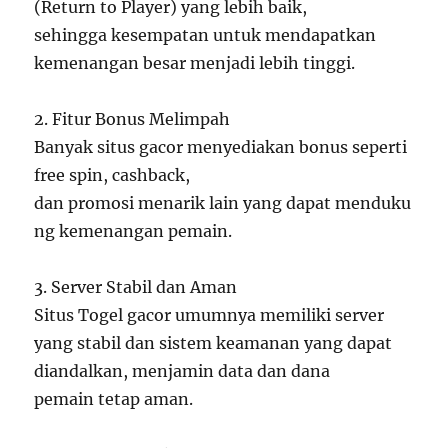
(Return to Player) yang lebih baik,
sehingga kesempatan untuk mendapatkan
kemenangan besar menjadi lebih tinggi.
2. Fitur Bonus Melimpah
Banyak situs gacor menyediakan bonus seperti
free spin, cashback,
dan promosi menarik lain yang dapat menduku
ng kemenangan pemain.
3. Server Stabil dan Aman
Situs Togel gacor umumnya memiliki server
yang stabil dan sistem keamanan yang dapat
diandalkan, menjamin data dan dana
pemain tetap aman.