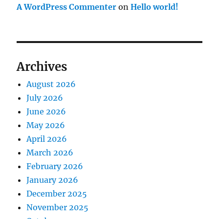
A WordPress Commenter
on
Hello world!
Archives
August 2026
July 2026
June 2026
May 2026
April 2026
March 2026
February 2026
January 2026
December 2025
November 2025