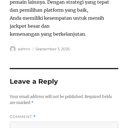
pemain lainnya. Dengan strategi yang tepat
dan pemilihan platform yang baik,
Anda memiliki kesempatan untuk meraih
jackpot besar dan
kemenangan yang berkelanjutan.
Author
Posted
admin
September 3, 2025
on
Leave a Reply
Your email address will not be published.
Required fields
are marked
*
COMMENT
*