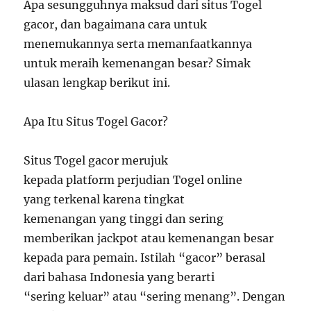
Apa sesungguhnya maksud dari situs Togel
gacor, dan bagaimana cara untuk
menemukannya serta memanfaatkannya
untuk meraih kemenangan besar? Simak
ulasan lengkap berikut ini.
Apa Itu Situs Togel Gacor?
Situs Togel gacor merujuk
kepada platform perjudian Togel online
yang terkenal karena tingkat
kemenangan yang tinggi dan sering
memberikan jackpot atau kemenangan besar
kepada para pemain. Istilah “gacor” berasal
dari bahasa Indonesia yang berarti
“sering keluar” atau “sering menang”. Dengan