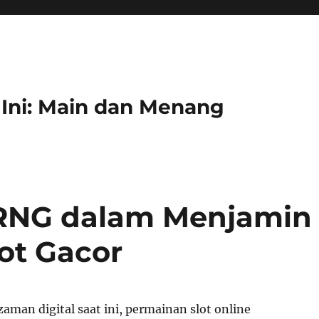
 Ini: Main dan Menang
 RNG dalam Menjamin
lot Gacor
aman digital saat ini, permainan slot online