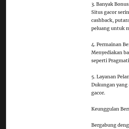
3. Banyak Bonu
Situs gacor ser
cashback, putar
peluang untuk 
4. Permainan Be
Menyediakan ban
seperti Pragmati
5. Layanan Pela
Dukungan yang c
gacor.
Keunggulan Berm
Bergabung denga