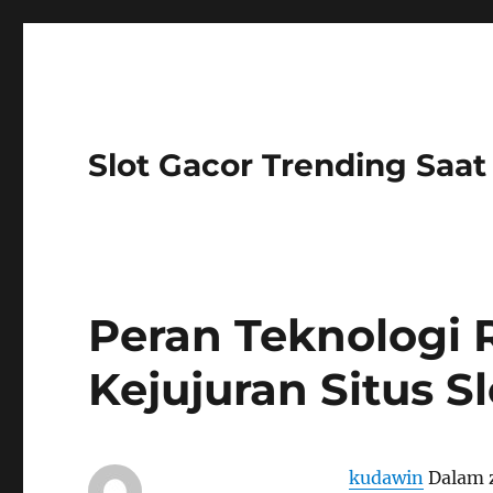
Slot Gacor Trending Saat
Peran Teknologi
Kejujuran Situs S
kudawin
Dalam z