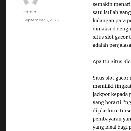
semakin menarik
Author
admin
satu istilah yan
Posted
September 3, 2025
kalangan para p
on
dimaksud denga
situs slot gacor
adalah penjelas
Apa Itu Situs Sl
Situs slot gaco
memiliki tingka
jackpot kepada p
yang berarti “n
di platform ter
pembayaran yang 
yang ideal bagi