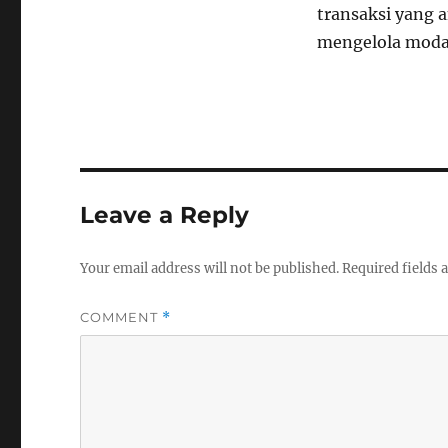
transaksi yang 
mengelola modal
Leave a Reply
Your email address will not be published.
Required fields
COMMENT
*