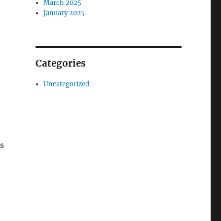
March 2025
January 2025
Categories
Uncategorized
s