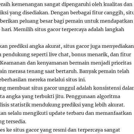
raih kemenangan sangat dipengaruhi oleh kualitas dan
ksi yang disediakan. Dengan berbagai fitur canggih, sit
erikan peluang besar bagi pemain untuk mendapatkan
p hari. Memilih situs gacor terpercaya adalah langkah
an prediksi angka akurat, situs gacor juga menyediakan
 pendukung seperti live chat, bonus menarik, dan fitur
 Keamanan dan kenyamanan bermain menjadi prioritas
in merasa tenang saat bertaruh. Banyak pemain telah
erhasilan mereka melalui situs ini.
ng membuat situs gacor unggul adalah konsistensi dal
a angka yang terbukti jitu. Penggunaan algoritma
isis statistik mendukung prediksi yang lebih akurat.
an selalu mengikuti update terbaru dan memanfaatkan
ng tersedia.
s ke situs gacor yang resmi dan terpercaya sangat