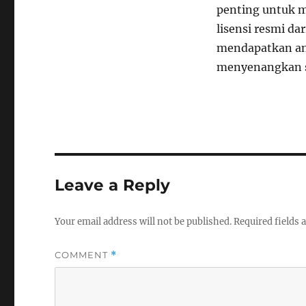
penting untuk m
lisensi resmi d
mendapatkan ang
menyenangkan 
Leave a Reply
Your email address will not be published.
Required fields
COMMENT
*