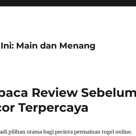
 Ini: Main dan Menang
baca Review Sebelu
cor Terpercaya
di pilihan utama bagi pecinta permainan togel online.