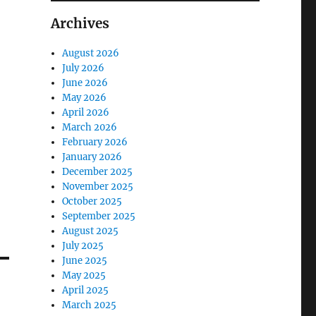
Archives
August 2026
July 2026
June 2026
May 2026
April 2026
March 2026
February 2026
January 2026
December 2025
November 2025
October 2025
September 2025
August 2025
July 2025
June 2025
May 2025
April 2025
March 2025