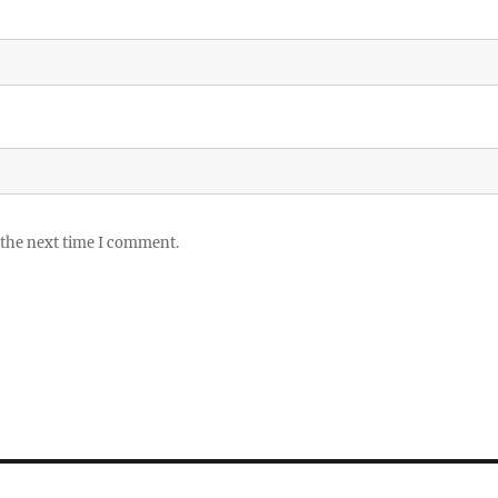
 the next time I comment.