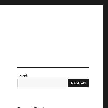
Search
SEARCH