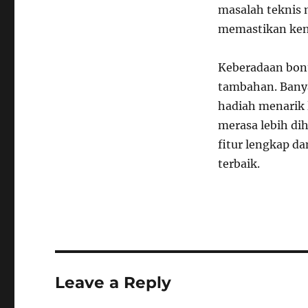
masalah teknis 
memastikan ken
Keberadaan bonu
tambahan. Banya
hadiah menarik 
merasa lebih di
fitur lengkap da
terbaik.
Leave a Reply