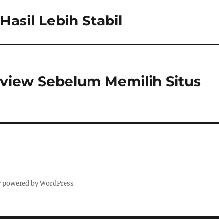
Hasil Lebih Stabil
iew Sebelum Memilih Situs
y powered by WordPress