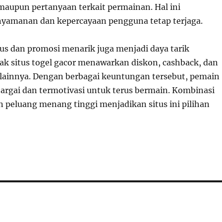
maupun pertanyaan terkait permainan. Hal ini
yamanan dan kepercayaan pengguna tetap terjaga.
s dan promosi menarik juga menjadi daya tarik
k situs togel gacor menawarkan diskon, cashback, dan
lainnya. Dengan berbagai keuntungan tersebut, pemain
hargai dan termotivasi untuk terus bermain. Kombinasi
n peluang menang tinggi menjadikan situs ini pilihan