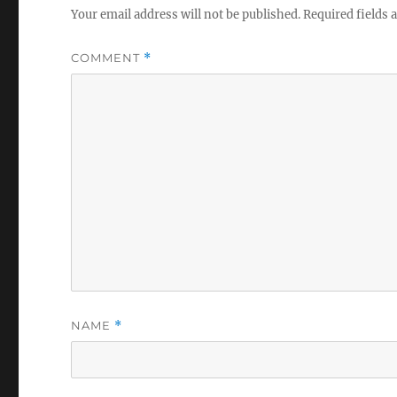
Your email address will not be published.
Required fields
COMMENT
*
NAME
*