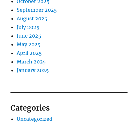
October 2025
September 2025
August 2025
July 2025
June 2025
May 2025
April 2025
March 2025
January 2025
Categories
Uncategorized