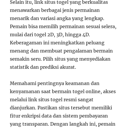
Selain itu, link situs togel yang berkualitas
menawarkan berbagai jenis permainan
menarik dan variasi angka yang lengkap.
Pemain bisa memilih permainan sesuai selera,
mulai dari togel 2D, 3D, hingga 4D.
Keberagaman ini meningkatkan peluang
menang dan membuat pengalaman bermain
semakin seru. Pilih situs yang menyediakan
statistik dan prediksi akurat.
Memahami pentingnya keamanan dan
kenyamanan saat bermain togel online, akses
melalui link situs togel resmi sangat
dianjurkan. Pastikan situs tersebut memiliki
fitur enkripsi data dan sistem pembayaran
yang transparan. Dengan langkah ini, pemain