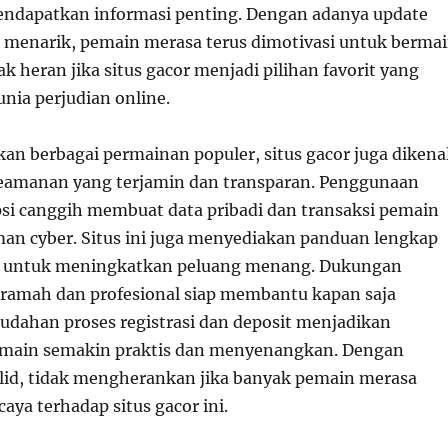
ndapatkan informasi penting. Dengan adanya update
 menarik, pemain merasa terus dimotivasi untuk berma
dak heran jika situs gacor menjadi pilihan favorit yang
dunia perjudian online.
an berbagai permainan populer, situs gacor juga dikena
eamanan yang terjamin dan transparan. Penggunaan
psi canggih membuat data pribadi dan transaksi pemain
an cyber. Situs ini juga menyediakan panduan lengkap
gi untuk meningkatkan peluang menang. Dukungan
ramah dan profesional siap membantu kapan saja
udahan proses registrasi dan deposit menjadikan
main semakin praktis dan menyenangkan. Dengan
olid, tidak mengherankan jika banyak pemain merasa
ya terhadap situs gacor ini.