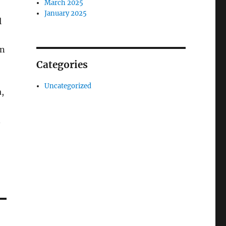
March 2025
January 2025
l
an
Categories
Uncategorized
,
n