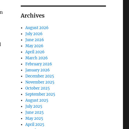
in
Archives
August 2026
July 2026
June 2026
l
May 2026
April 2026
March 2026
February 2026
January 2026
December 2025
November 2025
October 2025
September 2025
August 2025
July 2025
June 2025
May 2025
April 2025