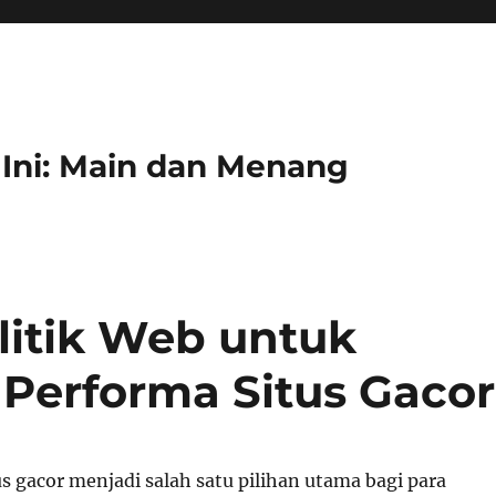
 Ini: Main dan Menang
itik Web untuk
Performa Situs Gacor
s gacor menjadi salah satu pilihan utama bagi para