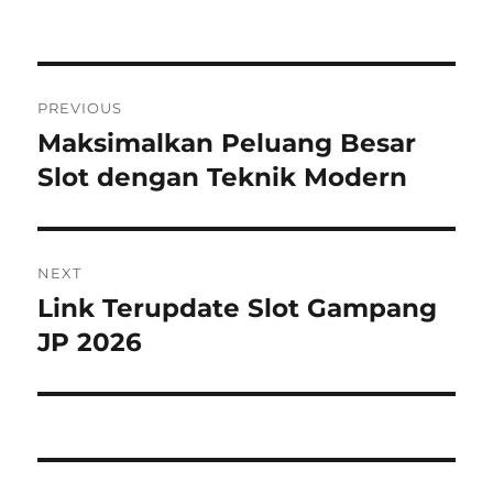
Post
PREVIOUS
navigation
Maksimalkan Peluang Besar
Previous
post:
Slot dengan Teknik Modern
NEXT
Link Terupdate Slot Gampang
Next
post:
JP 2026