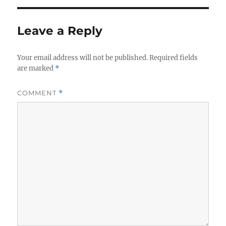
Leave a Reply
Your email address will not be published.
Required fields
are marked
*
COMMENT
*