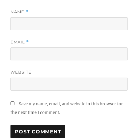
NAME
*
EMAIL
*
WEBSITE
Save my name, email, and website in this browser for
the next time I comment.