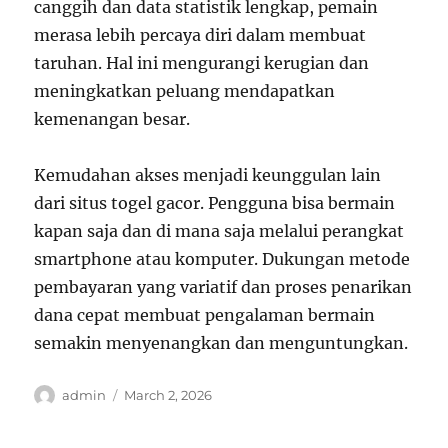
canggih dan data statistik lengkap, pemain
merasa lebih percaya diri dalam membuat
taruhan. Hal ini mengurangi kerugian dan
meningkatkan peluang mendapatkan
kemenangan besar.
Kemudahan akses menjadi keunggulan lain
dari situs togel gacor. Pengguna bisa bermain
kapan saja dan di mana saja melalui perangkat
smartphone atau komputer. Dukungan metode
pembayaran yang variatif dan proses penarikan
dana cepat membuat pengalaman bermain
semakin menyenangkan dan menguntungkan.
Author
Posted
admin
March 2, 2026
on