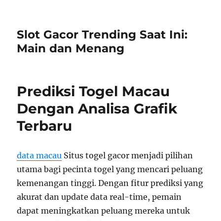
Slot Gacor Trending Saat Ini:
Main dan Menang
Prediksi Togel Macau
Dengan Analisa Grafik
Terbaru
data macau
Situs togel gacor menjadi pilihan
utama bagi pecinta togel yang mencari peluang
kemenangan tinggi. Dengan fitur prediksi yang
akurat dan update data real-time, pemain
dapat meningkatkan peluang mereka untuk