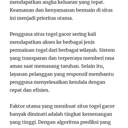
mendapatkan angka keluaran yang tepat.
Keamanan dan kenyamanan bermain di situs
ini menjadi prioritas utama.
Pengguna situs togel gacor sering kali
mendapatkan akses ke berbagai jenis
permainan togel dari berbagai wilayah. Sistem
yang transparan dan terpercaya memberi rasa
aman saat memasang taruhan. Selain itu,
layanan pelanggan yang responsif membantu
pengguna menyelesaikan kendala dengan
cepat dan efisien.
Faktor utama yang membuat situs togel gacor
banyak diminati adalah tingkat kemenangan
yang tinggi. Dengan algoritma prediksi yang