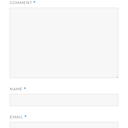
COMMENT
*
NAME
*
EMAIL
*