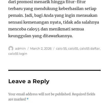
dari promosi menarik hingga fitur-fitur
terbaru yang mendukung keberhasilan setiap
pemain. Jadi, bagi Anda yang ingin merasakan
sensasi kemenangan nyata, tidak ada salahnya
mencoba calo55 dan menikmati semua
keunggulan yang ditawarkannya.
Author
Posted
Tags
admin
March 2, 2026
calo 55
,
calo55
,
calo55 daftar
,
on
calo55 login
Leave a Reply
Your email address will not be published.
Required fields
are marked
*