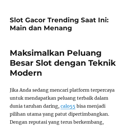
Slot Gacor Trending Saat Ini:
Main dan Menang
Maksimalkan Peluang
Besar Slot dengan Teknik
Modern
Jika Anda sedang mencari platform terpercaya
untuk mendapatkan peluang terbaik dalam
dunia taruhan daring,
calo55
bisa menjadi
pilihan utama yang patut dipertimbangkan.
Dengan reputasi yang terus berkembang,