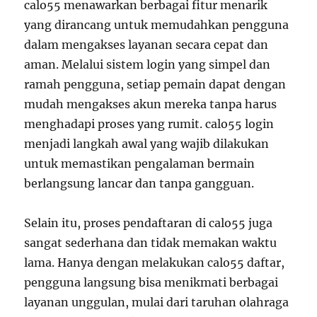
calo55 menawarkan berbagai fitur menarik
yang dirancang untuk memudahkan pengguna
dalam mengakses layanan secara cepat dan
aman. Melalui sistem login yang simpel dan
ramah pengguna, setiap pemain dapat dengan
mudah mengakses akun mereka tanpa harus
menghadapi proses yang rumit. calo55 login
menjadi langkah awal yang wajib dilakukan
untuk memastikan pengalaman bermain
berlangsung lancar dan tanpa gangguan.
Selain itu, proses pendaftaran di calo55 juga
sangat sederhana dan tidak memakan waktu
lama. Hanya dengan melakukan calo55 daftar,
pengguna langsung bisa menikmati berbagai
layanan unggulan, mulai dari taruhan olahraga