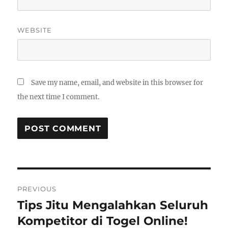
WEBSITE
Save my name, email, and website in this browser for
the next time I comment.
Post
PREVIOUS
navigation
Tips Jitu Mengalahkan Seluruh
Previous
post:
Kompetitor di Togel Online!