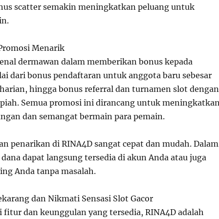
onus scatter semakin meningkatkan peluang untuk
n.
Promosi Menarik
kenal dermawan dalam memberikan bonus kepada
ai dari bonus pendaftaran untuk anggota baru sebesar
harian, hingga bonus referral dan turnamen slot dengan
upiah. Semua promosi ini dirancang untuk meningkatka
ngan dan semangat bermain para pemain.
dan penarikan di RINA4D sangat cepat dan mudah. Dalam
 dana dapat langsung tersedia di akun Anda atau juga
ning Anda tanpa masalah.
karang dan Nikmati Sensasi Slot Gacor
 fitur dan keunggulan yang tersedia, RINA4D adalah