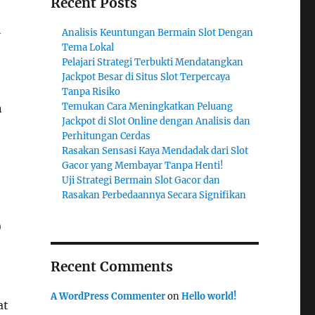
Recent Posts
i
Analisis Keuntungan Bermain Slot Dengan
Tema Lokal
Pelajari Strategi Terbukti Mendatangkan
Jackpot Besar di Situs Slot Terpercaya
Tanpa Risiko
Temukan Cara Meningkatkan Peluang
n
Jackpot di Slot Online dengan Analisis dan
Perhitungan Cerdas
Rasakan Sensasi Kaya Mendadak dari Slot
Gacor yang Membayar Tanpa Henti!
Uji Strategi Bermain Slot Gacor dan
Rasakan Perbedaannya Secara Signifikan
)
Recent Comments
A WordPress Commenter
on
Hello world!
at