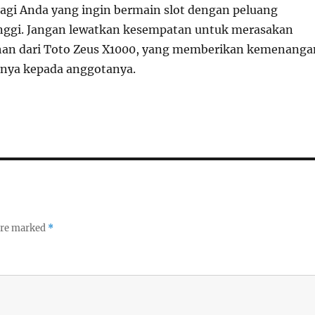
 bagi Anda yang ingin bermain slot dengan peluang
nggi. Jangan lewatkan kesempatan untuk merasakan
han dari Toto Zeus X1000, yang memberikan kemenanga
rinya kepada anggotanya.
 are marked
*