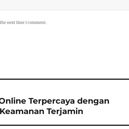
 the next time I comment.
l Online Terpercaya dengan
n Keamanan Terjamin