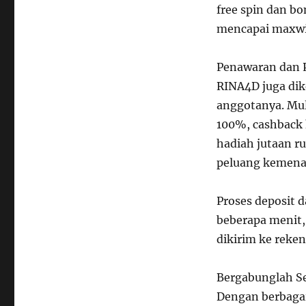
free spin dan b
mencapai maxwi
Penawaran dan 
RINA4D juga di
anggotanya. Mul
100%, cashback 
hadiah jutaan r
peluang kemena
Proses deposit 
beberapa menit,
dikirim ke reke
Bergabunglah Se
Dengan berbagai