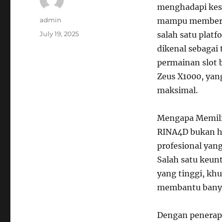
menghadapi kes
Author
admin
mampu memberik
Posted
July 19, 2025
salah satu platf
on
dikenal sebagai
permainan slot b
Zeus X1000, ya
maksimal.
Mengapa Memil
RINA4D bukan ha
profesional ya
Salah satu keun
yang tinggi, kh
membantu banya
Dengan penerapa