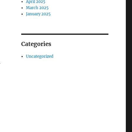
April 2025
March 2025
January 2025
Categories
Uncategorized
n