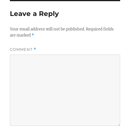
Leave a Reply
Your email address will not be published.
Required fields
are marked
*
COMMENT
*