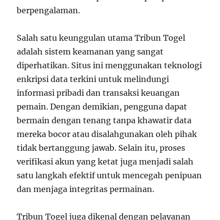
berpengalaman.
Salah satu keunggulan utama Tribun Togel
adalah sistem keamanan yang sangat
diperhatikan. Situs ini menggunakan teknologi
enkripsi data terkini untuk melindungi
informasi pribadi dan transaksi keuangan
pemain. Dengan demikian, pengguna dapat
bermain dengan tenang tanpa khawatir data
mereka bocor atau disalahgunakan oleh pihak
tidak bertanggung jawab. Selain itu, proses
verifikasi akun yang ketat juga menjadi salah
satu langkah efektif untuk mencegah penipuan
dan menjaga integritas permainan.
Tribun Togel juga dikenal dengan pelayanan