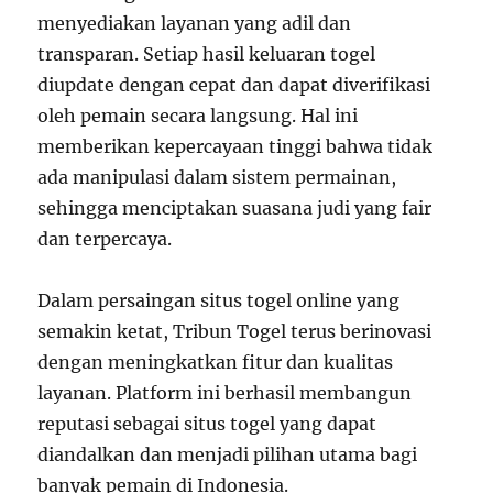
menyediakan layanan yang adil dan
transparan. Setiap hasil keluaran togel
diupdate dengan cepat dan dapat diverifikasi
oleh pemain secara langsung. Hal ini
memberikan kepercayaan tinggi bahwa tidak
ada manipulasi dalam sistem permainan,
sehingga menciptakan suasana judi yang fair
dan terpercaya.
Dalam persaingan situs togel online yang
semakin ketat, Tribun Togel terus berinovasi
dengan meningkatkan fitur dan kualitas
layanan. Platform ini berhasil membangun
reputasi sebagai situs togel yang dapat
diandalkan dan menjadi pilihan utama bagi
banyak pemain di Indonesia.