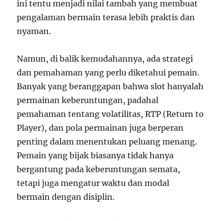
ini tentu menjadi nilai tambah yang membuat
pengalaman bermain terasa lebih praktis dan
nyaman.
Namun, di balik kemudahannya, ada strategi
dan pemahaman yang perlu diketahui pemain.
Banyak yang beranggapan bahwa slot hanyalah
permainan keberuntungan, padahal
pemahaman tentang volatilitas, RTP (Return to
Player), dan pola permainan juga berperan
penting dalam menentukan peluang menang.
Pemain yang bijak biasanya tidak hanya
bergantung pada keberuntungan semata,
tetapi juga mengatur waktu dan modal
bermain dengan disiplin.