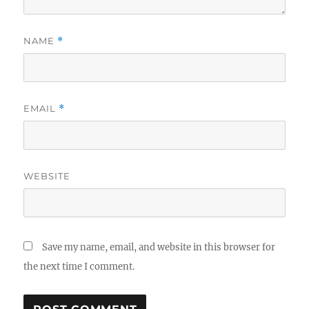
NAME
*
EMAIL
*
WEBSITE
Save my name, email, and website in this browser for
the next time I comment.