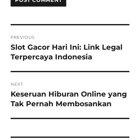
Post
PREVIOUS
navigation
Slot Gacor Hari Ini: Link Legal
Previous
post:
Terpercaya Indonesia
NEXT
Keseruan Hiburan Online yang
Next
post:
Tak Pernah Membosankan