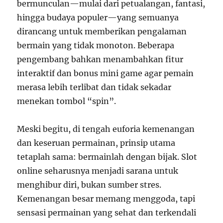
bermunculan—mulai dari petualangan, fantasi,
hingga budaya populer—yang semuanya
dirancang untuk memberikan pengalaman
bermain yang tidak monoton. Beberapa
pengembang bahkan menambahkan fitur
interaktif dan bonus mini game agar pemain
merasa lebih terlibat dan tidak sekadar
menekan tombol “spin”.
Meski begitu, di tengah euforia kemenangan
dan keseruan permainan, prinsip utama
tetaplah sama: bermainlah dengan bijak. Slot
online seharusnya menjadi sarana untuk
menghibur diri, bukan sumber stres.
Kemenangan besar memang menggoda, tapi
sensasi permainan yang sehat dan terkendali