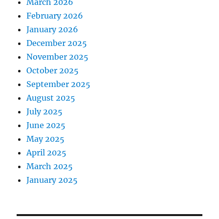
March 2026
February 2026
January 2026
December 2025
November 2025
October 2025
September 2025
August 2025
July 2025
June 2025
May 2025
April 2025
March 2025
January 2025