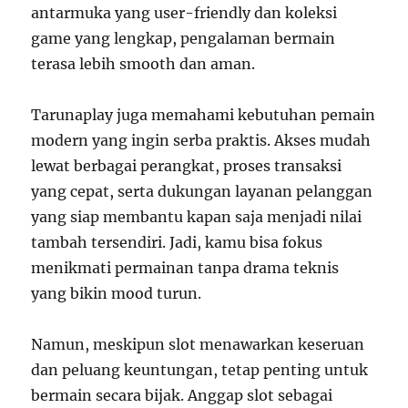
antarmuka yang user-friendly dan koleksi
game yang lengkap, pengalaman bermain
terasa lebih smooth dan aman.
Tarunaplay juga memahami kebutuhan pemain
modern yang ingin serba praktis. Akses mudah
lewat berbagai perangkat, proses transaksi
yang cepat, serta dukungan layanan pelanggan
yang siap membantu kapan saja menjadi nilai
tambah tersendiri. Jadi, kamu bisa fokus
menikmati permainan tanpa drama teknis
yang bikin mood turun.
Namun, meskipun slot menawarkan keseruan
dan peluang keuntungan, tetap penting untuk
bermain secara bijak. Anggap slot sebagai