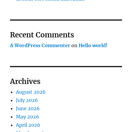
Recent Comments
A WordPress Commenter
on
Hello world!
Archives
August 2026
July 2026
June 2026
May 2026
April 2026