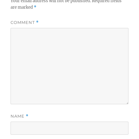
Your email address will not be published.
Required fields
are marked
*
COMMENT
*
NAME
*