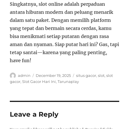
Singkatnya, slot online adalah perpaduan
antara hiburan modern dan peluang menarik
dalam satu paket. Dengan memilih platform
yang tepat dan bermain secara cerdas, kamu
bisa menikmati setiap putaran dengan rasa
aman dan nyaman. Siap putar hari ini? Gas, tapi
tetap santai—karena yang paling penting,
have fun!
Author
Posted
Tags
admin
December 19, 2025
situs gacor
,
slot
,
slot
on
gacor
,
Slot Gacor Hari Ini
,
Tarunaplay
Leave a Reply