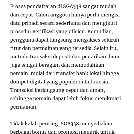
Proses pendaftaran di SGA338 sangat mudah
dan cepat. Calon anggota hanya perlu mengisi
data pribadi secara sederhana dan mengikuti
prosedur verifikasi yang efisien. Kemudian,
pengguna dapat langsung mengakses seluruh
fitur dan permainan yang tersedia. Selain itu,
metode transaksi deposit dan penarikan dana
juga sangat beragam dan memudahkan
pemain, mulai dari transfer bank lokal hingga
dompet digital yang populer di Indonesia.
Transaksi berlangsung cepat dan aman,
sehingga pemain dapat lebih fokus menikmati
permainan.
Tidak kalah penting, SGA338 menyediakan
berbagai bonus dan promosi menarik untuk