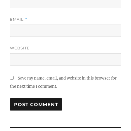
EMAIL
*
WEBSITE
Save my name, email, and website in this browser for
the next time I comment.