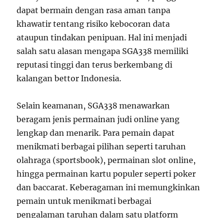
dapat bermain dengan rasa aman tanpa
khawatir tentang risiko kebocoran data
ataupun tindakan penipuan. Hal ini menjadi
salah satu alasan mengapa SGA338 memiliki
reputasi tinggi dan terus berkembang di
kalangan bettor Indonesia.
Selain keamanan, SGA338 menawarkan
beragam jenis permainan judi online yang
lengkap dan menarik. Para pemain dapat
menikmati berbagai pilihan seperti taruhan
olahraga (sportsbook), permainan slot online,
hingga permainan kartu populer seperti poker
dan baccarat. Keberagaman ini memungkinkan
pemain untuk menikmati berbagai
pengalaman taruhan dalam satu platform