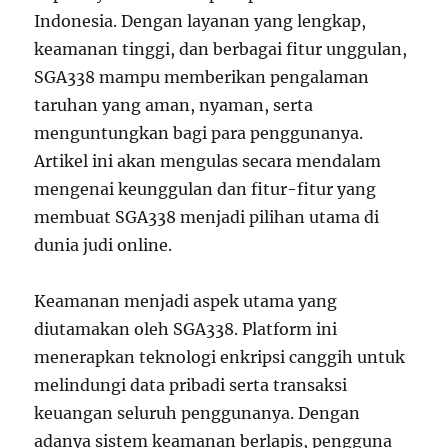
Indonesia. Dengan layanan yang lengkap,
keamanan tinggi, dan berbagai fitur unggulan,
SGA338 mampu memberikan pengalaman
taruhan yang aman, nyaman, serta
menguntungkan bagi para penggunanya.
Artikel ini akan mengulas secara mendalam
mengenai keunggulan dan fitur-fitur yang
membuat SGA338 menjadi pilihan utama di
dunia judi online.
Keamanan menjadi aspek utama yang
diutamakan oleh SGA338. Platform ini
menerapkan teknologi enkripsi canggih untuk
melindungi data pribadi serta transaksi
keuangan seluruh penggunanya. Dengan
adanya sistem keamanan berlapis, pengguna