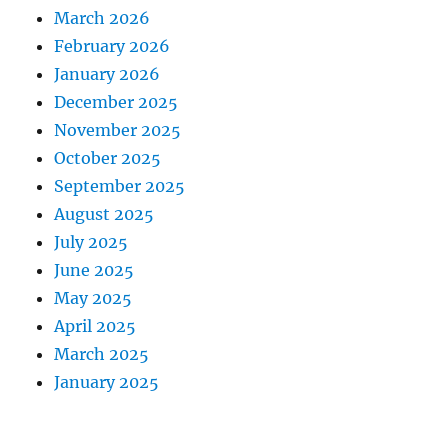
March 2026
February 2026
January 2026
December 2025
November 2025
October 2025
September 2025
August 2025
July 2025
June 2025
May 2025
April 2025
March 2025
January 2025