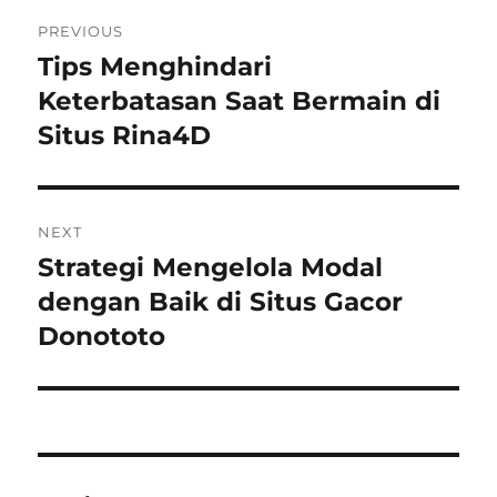
Post
PREVIOUS
navigation
Tips Menghindari
Previous
post:
Keterbatasan Saat Bermain di
Situs Rina4D
NEXT
Strategi Mengelola Modal
Next
post:
dengan Baik di Situs Gacor
Donototo