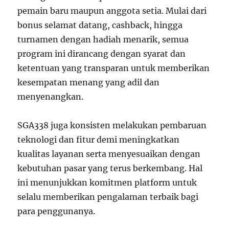
pemain baru maupun anggota setia. Mulai dari
bonus selamat datang, cashback, hingga
turnamen dengan hadiah menarik, semua
program ini dirancang dengan syarat dan
ketentuan yang transparan untuk memberikan
kesempatan menang yang adil dan
menyenangkan.
SGA338 juga konsisten melakukan pembaruan
teknologi dan fitur demi meningkatkan
kualitas layanan serta menyesuaikan dengan
kebutuhan pasar yang terus berkembang. Hal
ini menunjukkan komitmen platform untuk
selalu memberikan pengalaman terbaik bagi
para penggunanya.