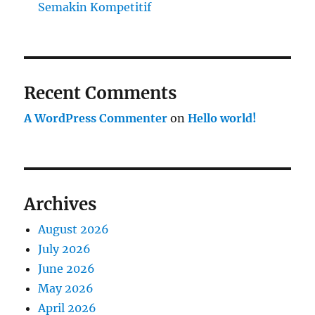
Semakin Kompetitif
Recent Comments
A WordPress Commenter
on
Hello world!
Archives
August 2026
July 2026
June 2026
May 2026
April 2026