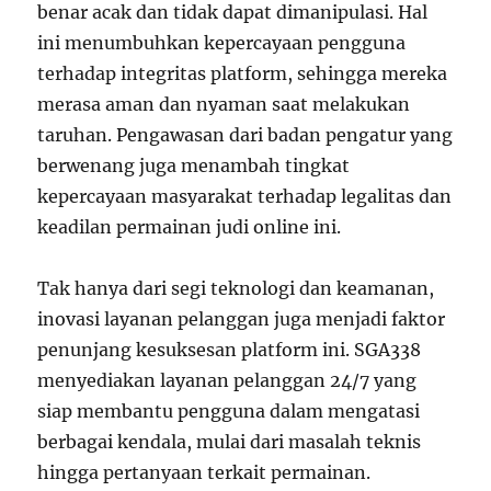
benar acak dan tidak dapat dimanipulasi. Hal
ini menumbuhkan kepercayaan pengguna
terhadap integritas platform, sehingga mereka
merasa aman dan nyaman saat melakukan
taruhan. Pengawasan dari badan pengatur yang
berwenang juga menambah tingkat
kepercayaan masyarakat terhadap legalitas dan
keadilan permainan judi online ini.
Tak hanya dari segi teknologi dan keamanan,
inovasi layanan pelanggan juga menjadi faktor
penunjang kesuksesan platform ini. SGA338
menyediakan layanan pelanggan 24/7 yang
siap membantu pengguna dalam mengatasi
berbagai kendala, mulai dari masalah teknis
hingga pertanyaan terkait permainan.