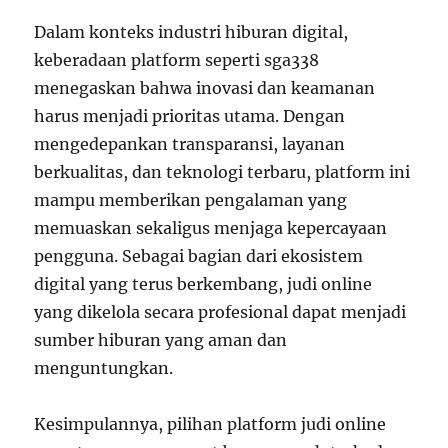
Dalam konteks industri hiburan digital,
keberadaan platform seperti sga338
menegaskan bahwa inovasi dan keamanan
harus menjadi prioritas utama. Dengan
mengedepankan transparansi, layanan
berkualitas, dan teknologi terbaru, platform ini
mampu memberikan pengalaman yang
memuaskan sekaligus menjaga kepercayaan
pengguna. Sebagai bagian dari ekosistem
digital yang terus berkembang, judi online
yang dikelola secara profesional dapat menjadi
sumber hiburan yang aman dan
menguntungkan.
Kesimpulannya, pilihan platform judi online