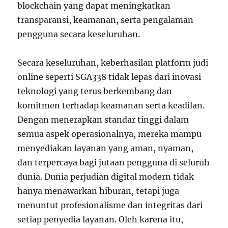
blockchain yang dapat meningkatkan
transparansi, keamanan, serta pengalaman
pengguna secara keseluruhan.
Secara keseluruhan, keberhasilan platform judi
online seperti SGA338 tidak lepas dari inovasi
teknologi yang terus berkembang dan
komitmen terhadap keamanan serta keadilan.
Dengan menerapkan standar tinggi dalam
semua aspek operasionalnya, mereka mampu
menyediakan layanan yang aman, nyaman,
dan terpercaya bagi jutaan pengguna di seluruh
dunia. Dunia perjudian digital modern tidak
hanya menawarkan hiburan, tetapi juga
menuntut profesionalisme dan integritas dari
setiap penyedia layanan. Oleh karena itu,