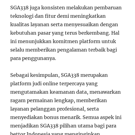
SGA338 juga konsisten melakukan pembaruan
teknologi dan fitur demi meningkatkan
kualitas layanan serta menyesuaikan dengan
kebutuhan pasar yang terus berkembang. Hal
ini menunjukkan komitmen platform untuk
selalu memberikan pengalaman terbaik bagi
para penggunanya.
Sebagai kesimpulan, SGA338 merupakan
platform judi online terpercaya yang
mengutamakan keamanan data, menawarkan
ragam permainan lengkap, memberikan
layanan pelanggan profesional, serta
menyediakan bonus menarik. Semua aspek ini
menjadikan SGA338 pilihan utama bagi para
bettor Indonesia yang menginginkan