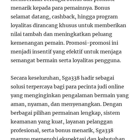
menarik kepada para pemainnya. Bonus
selamat datang, cashback, hingga program
loyalitas dirancang khusus untuk memberikan
nilai tambah dan meningkatkan peluang
kemenangan pemain. Promosi-promosi ini
menjadi insentif yang efektif untuk menjaga
semangat bermain serta loyalitas pengguna.
Secara keseluruhan, Sga338 hadir sebagai
solusi terpercaya bagi para pecinta judi online
yang menginginkan pengalaman bermain yang
aman, nyaman, dan menyenangkan. Dengan
berbagai pilihan permainan lengkap, sistem
keamanan yang kuat, layanan pelanggan
profesional, serta bonus menarik, Sga338
mampu memenuhi ekspektasi dan kebutuhan