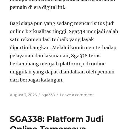
pemain di era digital ini.
Bagi siapa pun yang sedang mencari situs judi
online berkualitas tinggi, Sga338 menjadi salah
satu rekomendasi terbaik yang layak
dipertimbangkan. Melalui komitmen terhadap
pelayanan dan keamanan, Sga338 terus
berkembang menjadi platform judi online
unggulan yang dapat diandalkan oleh pemain
dari berbagai kalangan.
Posted
Tags
on
August 7, 2025
sga338
Leave a comment
on
Situs
Judi
Online
SGA338: Platform Judi
Terpercaya
dengan