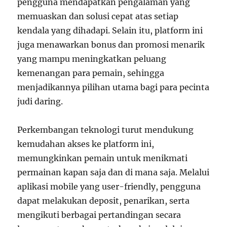
pengguna mendapatkan pengalaman yang
memuaskan dan solusi cepat atas setiap
kendala yang dihadapi. Selain itu, platform ini
juga menawarkan bonus dan promosi menarik
yang mampu meningkatkan peluang
kemenangan para pemain, sehingga
menjadikannya pilihan utama bagi para pecinta
judi daring.
Perkembangan teknologi turut mendukung
kemudahan akses ke platform ini,
memungkinkan pemain untuk menikmati
permainan kapan saja dan di mana saja. Melalui
aplikasi mobile yang user-friendly, pengguna
dapat melakukan deposit, penarikan, serta
mengikuti berbagai pertandingan secara