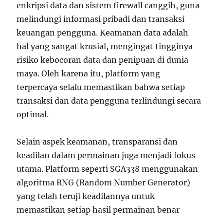
enkripsi data dan sistem firewall canggih, guna
melindungi informasi pribadi dan transaksi
keuangan pengguna. Keamanan data adalah
hal yang sangat krusial, mengingat tingginya
risiko kebocoran data dan penipuan di dunia
maya. Oleh karena itu, platform yang
terpercaya selalu memastikan bahwa setiap
transaksi dan data pengguna terlindungi secara
optimal.
Selain aspek keamanan, transparansi dan
keadilan dalam permainan juga menjadi fokus
utama. Platform seperti SGA338 menggunakan
algoritma RNG (Random Number Generator)
yang telah teruji keadilannya untuk
memastikan setiap hasil permainan benar-