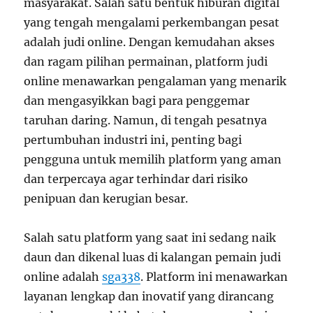
masyarakat. Salah satu bentuk hiburan digital
yang tengah mengalami perkembangan pesat
adalah judi online. Dengan kemudahan akses
dan ragam pilihan permainan, platform judi
online menawarkan pengalaman yang menarik
dan mengasyikkan bagi para penggemar
taruhan daring. Namun, di tengah pesatnya
pertumbuhan industri ini, penting bagi
pengguna untuk memilih platform yang aman
dan terpercaya agar terhindar dari risiko
penipuan dan kerugian besar.
Salah satu platform yang saat ini sedang naik
daun dan dikenal luas di kalangan pemain judi
online adalah
sga338
. Platform ini menawarkan
layanan lengkap dan inovatif yang dirancang