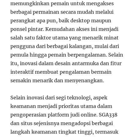
memungkinkan pemain untuk mengakses
berbagai permainan secara mudah melalui
perangkat apa pun, baik desktop maupun
ponsel pintar. Kemudahan akses ini menjadi
salah satu faktor utama yang menarik minat
pengguna dari berbagai kalangan, mulai dari
pemula hingga pemain berpengalaman. Selain
itu, inovasi dalam desain antarmuka dan fitur
interaktif membuat pengalaman bermain
semakin menarik dan menyenangkan.
Selain inovasi dari segi teknologi, aspek
keamanan menjadi prioritas utama dalam
pengoperasian platform judi online. SGA338
dan situs sejenisnya mengadopsi berbagai
langkah keamanan tingkat tinggi, termasuk