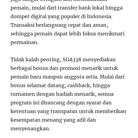
pemain, mulai dari transfer bank lokal hingga
dompet digital yang populer di Indonesia.
Transaksi berlangsung cepat dan aman,
sehingga pemain dapat lebih fokus menikmati
permainan.
Tidak kalah penting, SGA338 menyediakan
berbagai bonus dan promosi menarik untuk
pemain baru maupun anggota setia. Mulai dari
bonus selamat datang, cashback, hingga
turnamen dengan hadiah menarik, semua
program ini dirancang dengan syarat dan
ketentuan yang transparan untuk memberikan
kesempatan menang yang adil dan
menyenangkan.