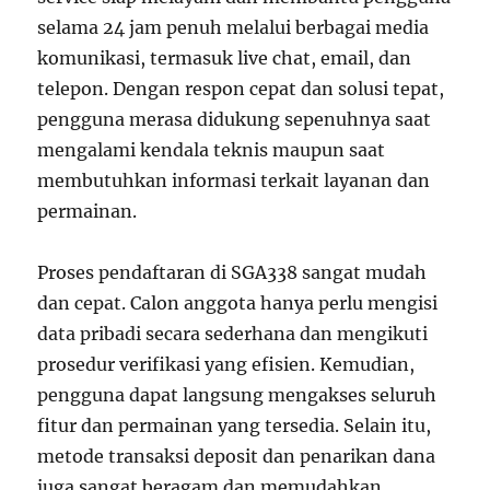
selama 24 jam penuh melalui berbagai media
komunikasi, termasuk live chat, email, dan
telepon. Dengan respon cepat dan solusi tepat,
pengguna merasa didukung sepenuhnya saat
mengalami kendala teknis maupun saat
membutuhkan informasi terkait layanan dan
permainan.
Proses pendaftaran di SGA338 sangat mudah
dan cepat. Calon anggota hanya perlu mengisi
data pribadi secara sederhana dan mengikuti
prosedur verifikasi yang efisien. Kemudian,
pengguna dapat langsung mengakses seluruh
fitur dan permainan yang tersedia. Selain itu,
metode transaksi deposit dan penarikan dana
juga sangat beragam dan memudahkan