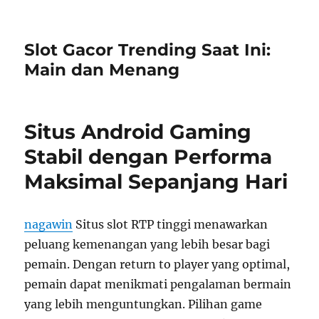
Slot Gacor Trending Saat Ini:
Main dan Menang
Situs Android Gaming
Stabil dengan Performa
Maksimal Sepanjang Hari
nagawin
Situs slot RTP tinggi menawarkan
peluang kemenangan yang lebih besar bagi
pemain. Dengan return to player yang optimal,
pemain dapat menikmati pengalaman bermain
yang lebih menguntungkan. Pilihan game