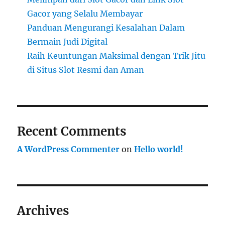
Gacor yang Selalu Membayar
Panduan Mengurangi Kesalahan Dalam
Bermain Judi Digital
Raih Keuntungan Maksimal dengan Trik Jitu
di Situs Slot Resmi dan Aman
Recent Comments
A WordPress Commenter
on
Hello world!
Archives