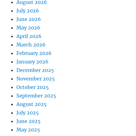
August 2026
July 2026
June 2026
May 2026
April 2026
March 2026
February 2026
January 2026
December 2025
November 2025
October 2025
September 2025
August 2025
July 2025
June 2025
May 2025