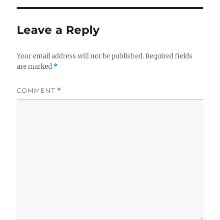
Leave a Reply
Your email address will not be published.
Required fields
are marked
*
COMMENT
*