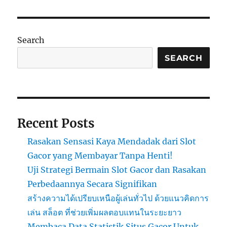
Search
SEARCH
Recent Posts
Rasakan Sensasi Kaya Mendadak dari Slot
Gacor yang Membayar Tanpa Henti!
Uji Strategi Bermain Slot Gacor dan Rasakan
Perbedaannya Secara Signifikan
สร้างความได้เปรียบเหนือผู้เล่นทั่วไป ด้วยแนวคิดการ
เล่น สล็อต ที่ช่วยเพิ่มผลตอบแทนในระยะยาว
Membaca Data Statistik Situs Gacor Untuk