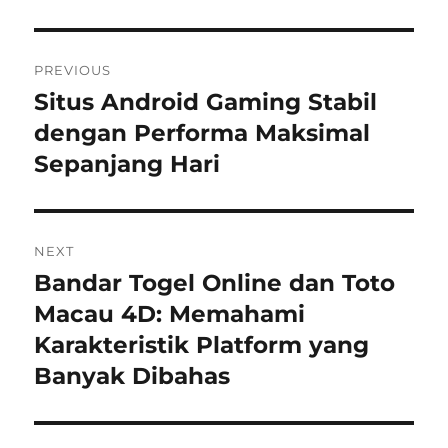
Post
PREVIOUS
navigation
Situs Android Gaming Stabil
Previous
post:
dengan Performa Maksimal
Sepanjang Hari
NEXT
Bandar Togel Online dan Toto
Next
post:
Macau 4D: Memahami
Karakteristik Platform yang
Banyak Dibahas