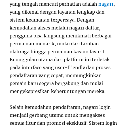
yang tengah mencuri perhatian adalah
naga11
,
yang dikenal dengan layanan lengkap dan
sistem keamanan terpercaya. Dengan
kemudahan akses melalui naga11 daftar,
pengguna bisa langsung menikmati berbagai
permainan menarik, mulai dari taruhan
olahraga hingga permainan kasino favorit.
Keunggulan utama dari platform ini terletak
pada interface yang user-friendly dan proses
pendaftaran yang cepat, memungkinkan
pemain baru segera bergabung dan mulai
mengekspresikan keberuntungan mereka.
Selain kemudahan pendaftaran, naga11 login
menjadi gerbang utama untuk mengakses
semua fitur dan promosi eksklusif. Sistem login