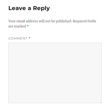
Leave a Reply
Your email address will not be published.
Required fields
are marked
*
COMMENT
*