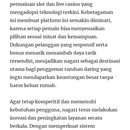
permainan slot dan live casino yang
mengadopsi teknologi terkini. Keberagaman
ini membuat platform ini semakin diminati,
karena setiap pemain bisa menyesuaikan
pilihan sesuai minat dan kemampuan.
Dukungan pelanggan yang responsif serta
bonus menarik menambah daya tarik
tersendiri, menjadikan naga11 sebagai destinasi
utama bagi penggemar taruhan daring yang
ingin mendapatkan keuntungan besar tanpa
harus keluar rumah.
Agar tetap kompetitif dan memenuhi
kebutuhan pengguna, naga11 terus melakukan
inovasi dan peningkatan layanan secara
berkala. Dengan memperkuat sistem