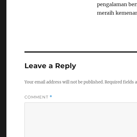
pengalaman ber
meraih kemenan
Leave a Reply
Your email address will not be published.
Required fields
COMMENT
*