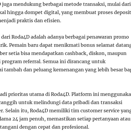
D juga mendukung berbagai metode transaksi, mulai dari
okal hingga dompet digital, yang membuat proses deposi
njadi praktis dan efisien.
 dari Roda4D adalah adanya berbagai penawaran promo
ik. Pemain baru dapat menikmati bonus selamat datan
er setia bisa mendapatkan cashback, diskon, maupun
 program referral. Semua ini dirancang untuk
i tambah dan peluang kemenangan yang lebih besar ba
i prioritas utama di Roda4D. Platform ini menggunak
 canggih untuk melindungi data pribadi dan transaksi
r. Selain itu, Roda4D memiliki tim customer service yan
elama 24 jam penuh, memastikan setiap pertanyaan atau
itangani dengan cepat dan profesional.