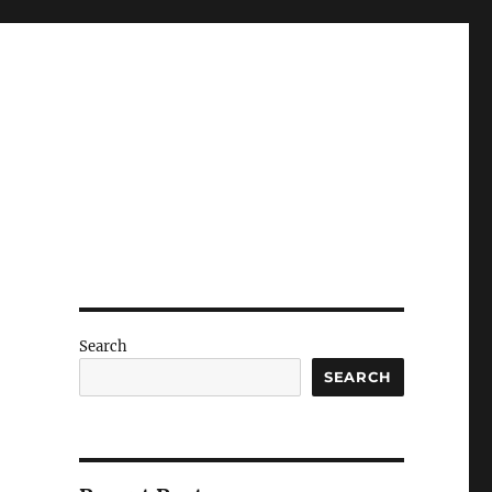
Search
SEARCH