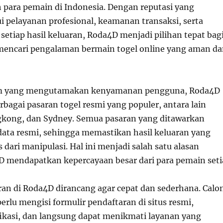
h para pemain di Indonesia. Dengan reputasi yang
i pelayanan profesional, keamanan transaksi, serta
setiap hasil keluaran, Roda4D menjadi pilihan tepat bag
 mencari pengalaman bermain togel online yang aman d
rm yang mengutamakan kenyamanan pengguna, Roda4D
bagai pasaran togel resmi yang populer, antara lain
gkong, dan Sydney. Semua pasaran yang ditawarkan
data resmi, sehingga memastikan hasil keluaran yang
 dari manipulasi. Hal ini menjadi salah satu alasan
mendapatkan kepercayaan besar dari para pemain seti
ran di Roda4D dirancang agar cepat dan sederhana. Calo
rlu mengisi formulir pendaftaran di situs resmi,
ikasi, dan langsung dapat menikmati layanan yang