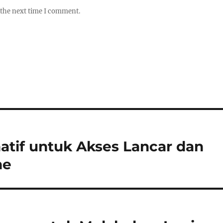
 the next time I comment.
natif untuk Akses Lancar dan
ne