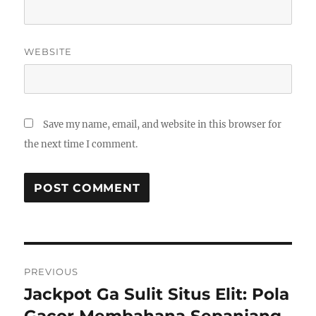
WEBSITE
Save my name, email, and website in this browser for
the next time I comment.
Post
PREVIOUS
navigation
Jackpot Ga Sulit Situs Elit: Pola
Previous
post: