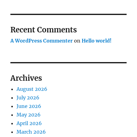
Recent Comments
A WordPress Commenter
on
Hello world!
Archives
August 2026
July 2026
June 2026
May 2026
April 2026
March 2026