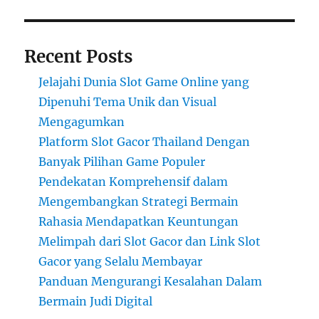
Recent Posts
Jelajahi Dunia Slot Game Online yang
Dipenuhi Tema Unik dan Visual
Mengagumkan
Platform Slot Gacor Thailand Dengan
Banyak Pilihan Game Populer
Pendekatan Komprehensif dalam
Mengembangkan Strategi Bermain
Rahasia Mendapatkan Keuntungan
Melimpah dari Slot Gacor dan Link Slot
Gacor yang Selalu Membayar
Panduan Mengurangi Kesalahan Dalam
Bermain Judi Digital