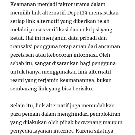
Keamanan menjadi faktor utama dalam
memilih link alternatif. Depo123 memastikan
setiap link alternatif yang diberikan telah
melalui proses verifikasi dan enkripsi yang
ketat. Hal ini menjamin data pribadi dan
transaksi pengguna tetap aman dari ancaman
peretasan atau kebocoran informasi. Oleh
sebab itu, sangat disarankan bagi pengguna
untuk hanya menggunakan link alternatif
resmi yang terjamin keamanannya, bukan
sembarang link yang bisa berisiko.
Selain itu, link alternatif juga memudahkan
para pemain dalam menghindari pemblokiran
yang dilakukan oleh pihak berwenang maupun
penyedia layanan internet. Karena sifatnya