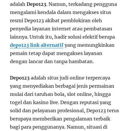
adalah
Depo123
. Namun, terkadang pengguna
mengalami kendala dalam mengakses situs
resmi Depo123 akibat pemblokiran oleh
penyedia layanan internet atau pembatasan
lainnya. Untuk itu, hadir solusi efektif berupa
depo123 link alternatif
yang memungkinkan
pemain tetap dapat mengakses layanan
dengan lancar dan tanpa hambatan.
Depo123
adalah situs judi online terpercaya
yang menyediakan berbagai jenis permainan
mulai dari taruhan bola, slot online, hingga
togel dan kasino live. Dengan reputasi yang
solid dan pelayanan profesional, Depo123 terus
berupaya memberikan pengalaman terbaik
bagi para penggunanya. Namun, situasi di