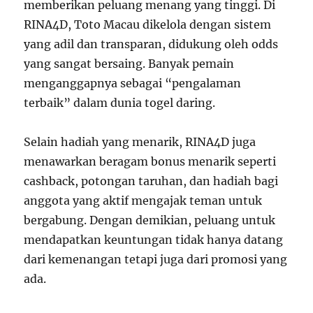
memberikan peluang menang yang tinggi. Di
RINA4D, Toto Macau dikelola dengan sistem
yang adil dan transparan, didukung oleh odds
yang sangat bersaing. Banyak pemain
menganggapnya sebagai “pengalaman
terbaik” dalam dunia togel daring.
Selain hadiah yang menarik, RINA4D juga
menawarkan beragam bonus menarik seperti
cashback, potongan taruhan, dan hadiah bagi
anggota yang aktif mengajak teman untuk
bergabung. Dengan demikian, peluang untuk
mendapatkan keuntungan tidak hanya datang
dari kemenangan tetapi juga dari promosi yang
ada.