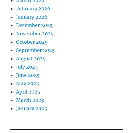
March 2026
February 2026
January 2026
December 2025
November 2025
October 2025
September 2025
August 2025
July 2025
June 2025
May 2025
April 2025
March 2025
January 2025