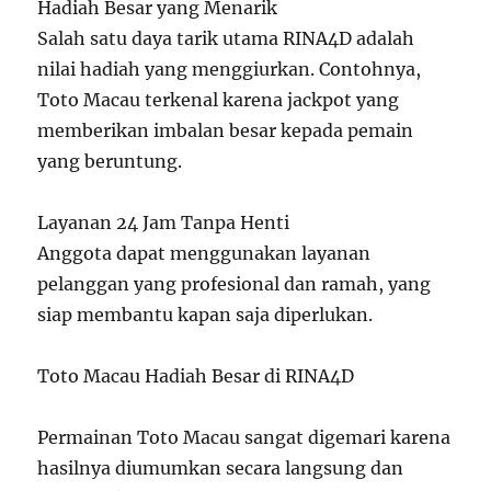
Hadiah Besar yang Menarik
Salah satu daya tarik utama RINA4D adalah
nilai hadiah yang menggiurkan. Contohnya,
Toto Macau terkenal karena jackpot yang
memberikan imbalan besar kepada pemain
yang beruntung.
Layanan 24 Jam Tanpa Henti
Anggota dapat menggunakan layanan
pelanggan yang profesional dan ramah, yang
siap membantu kapan saja diperlukan.
Toto Macau Hadiah Besar di RINA4D
Permainan Toto Macau sangat digemari karena
hasilnya diumumkan secara langsung dan