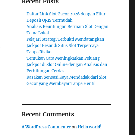
Recent Posts
Daftar Link Slot Gacor 2026 dengan Fitur
Deposit QRIS Termudah
Analisis Keuntungan Bermain Slot Dengan
Tema Lokal
Pelajari Strategi Terbukti Mendatangkan
Jackpot Besar di Situs Slot Terpercaya
n
Tanpa Risiko
Temukan Cara Meningkatkan Peluang
Jackpot di Slot Online dengan Analisis dan
Perhitungan Cerdas
Rasakan Sensasi Kaya Mendadak dari Slot
Gacor yang Membayar Tanpa Henti!
t
Recent Comments
A WordPress Commenter
on
Hello world!