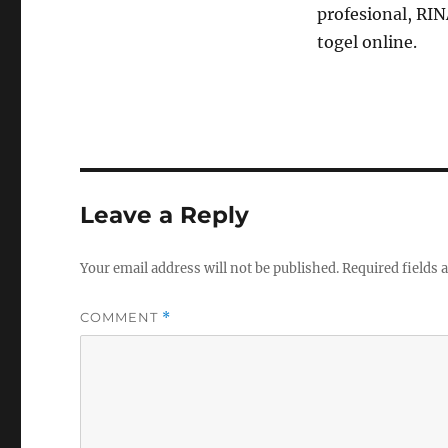
profesional, RIN
togel online.
Leave a Reply
Your email address will not be published.
Required fields
COMMENT
*