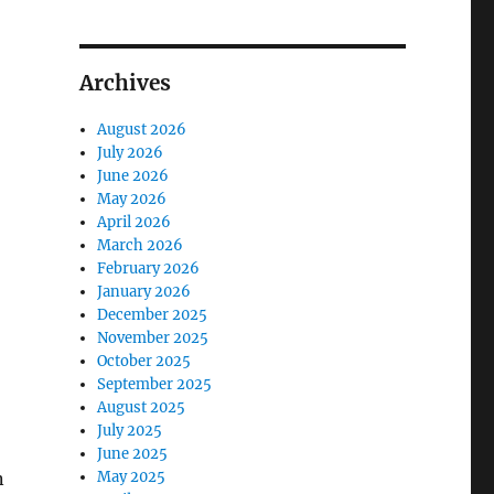
Archives
August 2026
July 2026
June 2026
May 2026
April 2026
March 2026
February 2026
January 2026
December 2025
November 2025
October 2025
September 2025
August 2025
July 2025
June 2025
n
May 2025