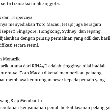
serta transaksi milik anggota.
 dan Terpercaya
nya menyediakan Toto Macau, tetapi juga beragam
l seperti Singapore, Hongkong, Sydney, dan Jepang.
ijalankan dengan prinsip permainan yang adil dan hasil
ifikasi secara resmi.
an Menarik
tarik utama dari RINA4D adalah tingginya nilai hadiah
ntohnya, Toto Macau dikenal memberikan peluang
apat membawa keuntungan besar kepada pemain yang
 yang Siap Membantu
menikmati kenyamanan penuh berkat layanan pelangga