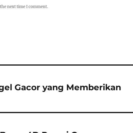
 the next time I comment.
Togel Gacor yang Memberikan