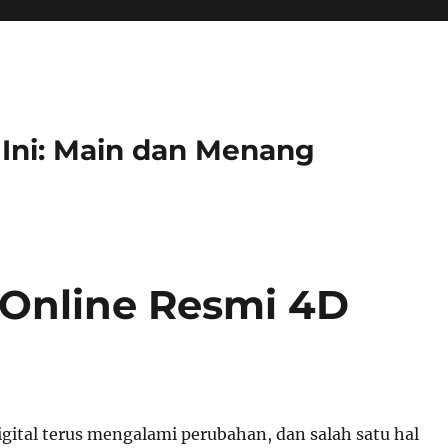
 Ini: Main dan Menang
 Online Resmi 4D
igital terus mengalami perubahan, dan salah satu hal