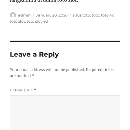
langkahmu di dunia toto slot.
Author
Posted
Tags
admin
January 20, 2026
situs toto
,
toto
,
toto 4d
,
on
toto slot
,
toto slot 4d
Leave a Reply
Your email address will not be published.
Required fields
are marked
*
COMMENT
*