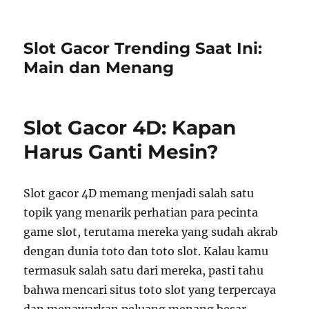
Slot Gacor Trending Saat Ini:
Main dan Menang
Slot Gacor 4D: Kapan
Harus Ganti Mesin?
Slot gacor 4D memang menjadi salah satu
topik yang menarik perhatian para pecinta
game slot, terutama mereka yang sudah akrab
dengan dunia toto dan toto slot. Kalau kamu
termasuk salah satu dari mereka, pasti tahu
bahwa mencari situs toto slot yang terpercaya