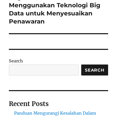
post:
Menggunakan Teknologi Big
Data untuk Menyesuaikan
Penawaran
Search
SEARCH
Recent Posts
Panduan Mengurangi Kesalahan Dalam