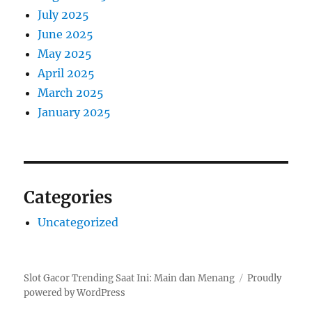
July 2025
June 2025
May 2025
April 2025
March 2025
January 2025
Categories
Uncategorized
Slot Gacor Trending Saat Ini: Main dan Menang
Proudly
powered by WordPress