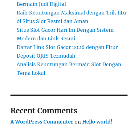
Bermain Judi Digital
Raih Keuntungan Maksimal dengan Trik Jitu
di Situs Slot Resmi dan Aman
Situs Slot Gacor Hari Ini Dengan Sistem
Modern dan Link Resmi
Daftar Link Slot Gacor 2026 dengan Fitur
Deposit QRIS Termudah
Analisis Keuntungan Bermain Slot Dengan
Tema Lokal
Recent Comments
A WordPress Commenter
on
Hello world!