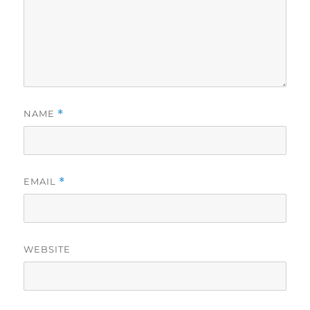
NAME
*
EMAIL
*
WEBSITE