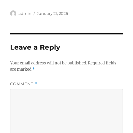
Author
Posted
admin
January 21, 2026
on
Leave a Reply
Your email address will not be published.
Required fields
are marked
*
COMMENT
*