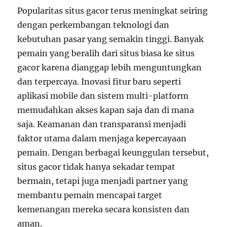
Popularitas situs gacor terus meningkat seiring
dengan perkembangan teknologi dan
kebutuhan pasar yang semakin tinggi. Banyak
pemain yang beralih dari situs biasa ke situs
gacor karena dianggap lebih menguntungkan
dan terpercaya. Inovasi fitur baru seperti
aplikasi mobile dan sistem multi-platform
memudahkan akses kapan saja dan di mana
saja. Keamanan dan transparansi menjadi
faktor utama dalam menjaga kepercayaan
pemain. Dengan berbagai keunggulan tersebut,
situs gacor tidak hanya sekadar tempat
bermain, tetapi juga menjadi partner yang
membantu pemain mencapai target
kemenangan mereka secara konsisten dan
aman.