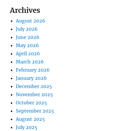
Archives
August 2026
July 2026
June 2026
May 2026
April 2026
March 2026
February 2026
January 2026
December 2025
November 2025
October 2025
September 2025
August 2025
July 2025