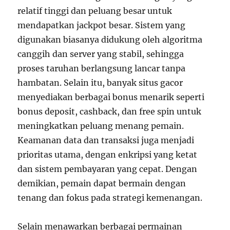
relatif tinggi dan peluang besar untuk
mendapatkan jackpot besar. Sistem yang
digunakan biasanya didukung oleh algoritma
canggih dan server yang stabil, sehingga
proses taruhan berlangsung lancar tanpa
hambatan. Selain itu, banyak situs gacor
menyediakan berbagai bonus menarik seperti
bonus deposit, cashback, dan free spin untuk
meningkatkan peluang menang pemain.
Keamanan data dan transaksi juga menjadi
prioritas utama, dengan enkripsi yang ketat
dan sistem pembayaran yang cepat. Dengan
demikian, pemain dapat bermain dengan
tenang dan fokus pada strategi kemenangan.
Selain menawarkan berbagai permainan