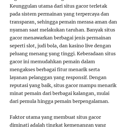
Keunggulan utama dari situs gacor terletak
pada sistem permainan yang terpercaya dan
transparan, sehingga pemain merasa aman dan
nyaman saat melakukan taruhan. Banyak situs
gacor menawarkan berbagai jenis permainan
seperti slot, judi bola, dan kasino live dengan
peluang menang yang tinggi. Keberadaan situs
gacor ini memudahkan pemain dalam
mengakses berbagai fitur menarik serta
layanan pelanggan yang responsif. Dengan
reputasi yang baik, situs gacor mampu menarik
minat pemain dari berbagai kalangan, mulai
dari pemula hingga pemain berpengalaman.
Faktor utama yang membuat situs gacor
diminati adalah tingkat kemenangan yang