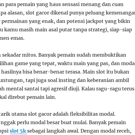
ran para pemain yang haus sensasi menang dan cuan
npa alasan, slot gacor dikenal punya peluang kemenanga
ur permainan yang enak, dan potensi jackpot yang bikin
u kamu masih main asal putar tanpa strategi, siap-siap
men emas.
n sekadar mitos. Banyak pemain sudah membuktikan
lihan game yang tepat, waktu main yang pas, dan moda
 hasilnya bisa benar-benar terasa. Main slot itu bukan
untungan, tapi juga soal insting dan keberanian ambil
ah mental santai tapi agresif diuji. Kalau ragu-ragu terus
al direbut pemain lain.
tarik utama slot gacor adalah fleksibilitas modal.
nggak perlu modal besar buat mulai. Banyak pemain
opsi
slot 5k
sebagai langkah awal. Dengan modal receh,