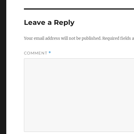
Leave a Reply
Your email address will not be published.
Required fields
COMMENT
*