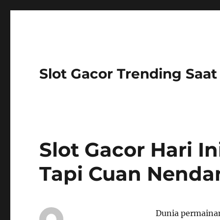
Slot Gacor Trending Saat
Slot Gacor Hari I
Tapi Cuan Nenda
Dunia permainan