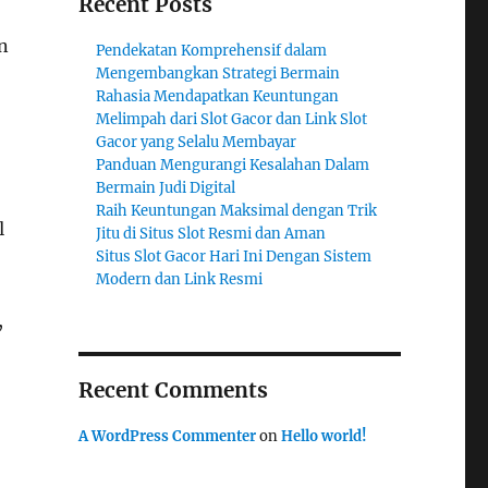
Recent Posts
n
Pendekatan Komprehensif dalam
Mengembangkan Strategi Bermain
Rahasia Mendapatkan Keuntungan
Melimpah dari Slot Gacor dan Link Slot
Gacor yang Selalu Membayar
Panduan Mengurangi Kesalahan Dalam
Bermain Judi Digital
Raih Keuntungan Maksimal dengan Trik
l
Jitu di Situs Slot Resmi dan Aman
Situs Slot Gacor Hari Ini Dengan Sistem
Modern dan Link Resmi
,
Recent Comments
A WordPress Commenter
on
Hello world!