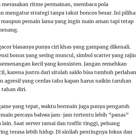
a merasakan ritme permainan, membaca pola
 mengatur strategi tanpa takut boncos besar. Ini pilih
 maupun pemain lama yang ingin main aman tapi tetap
menang.
gacor biasanya punya ciri khas yang gampang dikenali.
ensi bonus yang sering muncul, simbol scatter yang rajin
kemenangan kecil yang konsisten. Jangan remehkan
, karena justru dari situlah saldo bisa tumbuh perlaha
in agresif yang cerdas tahu kapan harus naikin taruhan
tahan diri.
game yang tepat, waktu bermain juga punya pengaruh
emain percaya bahwa jam-jam tertentu lebih “panas”
lain. Saat server ramai dan traffic tinggi, peluang
ng terasa lebih hidup. Di sinilah pentingnya fokus dan