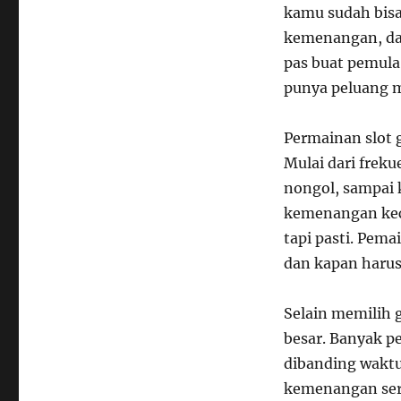
kamu sudah bis
kemenangan, dan
pas buat pemula
punya peluang 
Permainan slot 
Mulai dari freku
nongol, sampai 
kemenangan kecil
tapi pasti. Pema
dan kapan harus 
Selain memilih 
besar. Banyak p
dibanding waktu 
kemenangan seri