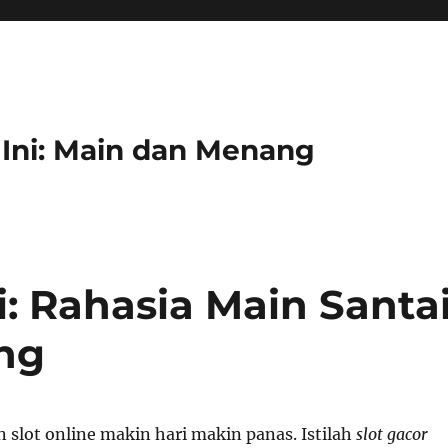
 Ini: Main dan Menang
ni: Rahasia Main Santa
ng
 slot online makin hari makin panas. Istilah
slot gacor