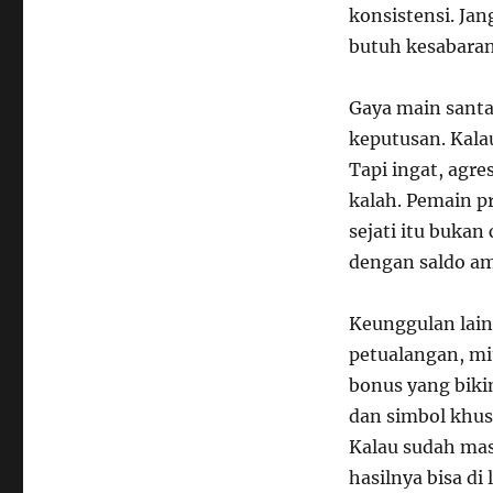
konsistensi. Jan
butuh kesabaran
Gaya main santai
keputusan. Kalau
Tapi ingat, agr
kalah. Pemain pr
sejati itu bukan
dengan saldo a
Keunggulan lain 
petualangan, mi
bonus yang biki
dan simbol khu
Kalau sudah mas
hasilnya bisa di