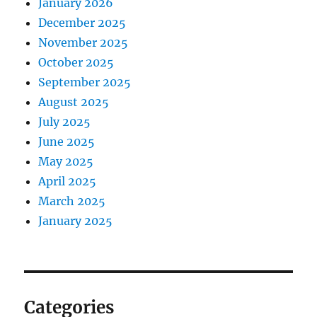
January 2026
December 2025
November 2025
October 2025
September 2025
August 2025
July 2025
June 2025
May 2025
April 2025
March 2025
January 2025
Categories