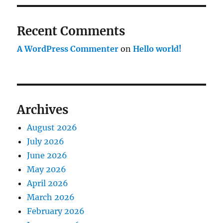
Recent Comments
A WordPress Commenter
on
Hello world!
Archives
August 2026
July 2026
June 2026
May 2026
April 2026
March 2026
February 2026