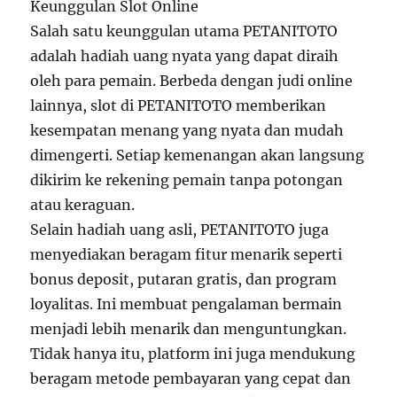
Keunggulan Slot Online
Salah satu keunggulan utama PETANITOTO
adalah hadiah uang nyata yang dapat diraih
oleh para pemain. Berbeda dengan judi online
lainnya, slot di PETANITOTO memberikan
kesempatan menang yang nyata dan mudah
dimengerti. Setiap kemenangan akan langsung
dikirim ke rekening pemain tanpa potongan
atau keraguan.
Selain hadiah uang asli, PETANITOTO juga
menyediakan beragam fitur menarik seperti
bonus deposit, putaran gratis, dan program
loyalitas. Ini membuat pengalaman bermain
menjadi lebih menarik dan menguntungkan.
Tidak hanya itu, platform ini juga mendukung
beragam metode pembayaran yang cepat dan