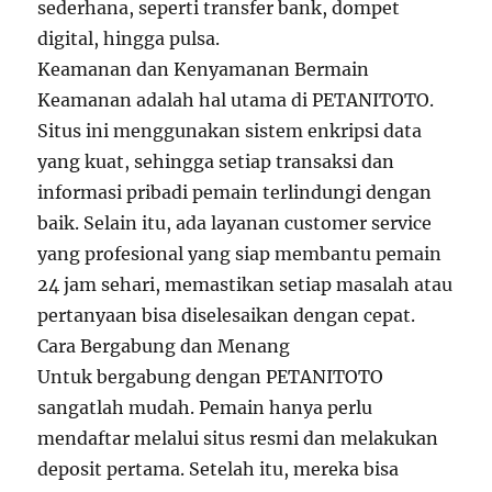
sederhana, seperti transfer bank, dompet
digital, hingga pulsa.
Keamanan dan Kenyamanan Bermain
Keamanan adalah hal utama di PETANITOTO.
Situs ini menggunakan sistem enkripsi data
yang kuat, sehingga setiap transaksi dan
informasi pribadi pemain terlindungi dengan
baik. Selain itu, ada layanan customer service
yang profesional yang siap membantu pemain
24 jam sehari, memastikan setiap masalah atau
pertanyaan bisa diselesaikan dengan cepat.
Cara Bergabung dan Menang
Untuk bergabung dengan PETANITOTO
sangatlah mudah. Pemain hanya perlu
mendaftar melalui situs resmi dan melakukan
deposit pertama. Setelah itu, mereka bisa