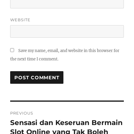
WEBSITE
Save my name, email, and website in this browser for
the next time I comment.
Post
PREVIOUS
navigation
Sensasi dan Keseruan Bermain
Previous
post:
Slot Online yang Tak Boleh