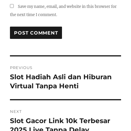
Save my name, email, and website in this browser for
the next time I comment.
Post
PREVIOUS
navigation
Slot Hadiah Asli dan Hiburan
Previous
post:
Virtual Tanpa Henti
NEXT
Slot Gacor Link 10k Terbesar
Next
post:
2025 Live Tanpa Delay