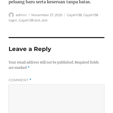
peluang baru serta keseruan tanpa batas.
Author
Posted
Tags
admin
November 27, 2025
Gajah138
,
Gajah138
on
login
,
Gajah138 slot
,
slot
Leave a Reply
Your email address will not be published.
Required fields
are marked
*
COMMENT
*