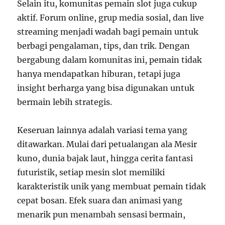
Selain itu, komunitas pemain slot juga cukup
aktif. Forum online, grup media sosial, dan live
streaming menjadi wadah bagi pemain untuk
berbagi pengalaman, tips, dan trik. Dengan
bergabung dalam komunitas ini, pemain tidak
hanya mendapatkan hiburan, tetapi juga
insight berharga yang bisa digunakan untuk
bermain lebih strategis.
Keseruan lainnya adalah variasi tema yang
ditawarkan. Mulai dari petualangan ala Mesir
kuno, dunia bajak laut, hingga cerita fantasi
futuristik, setiap mesin slot memiliki
karakteristik unik yang membuat pemain tidak
cepat bosan. Efek suara dan animasi yang
menarik pun menambah sensasi bermain,