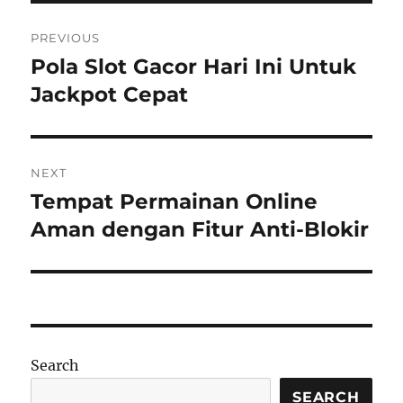
Post
PREVIOUS
navigation
Pola Slot Gacor Hari Ini Untuk
Previous
post:
Jackpot Cepat
NEXT
Tempat Permainan Online
Next
post:
Aman dengan Fitur Anti-Blokir
Search
SEARCH