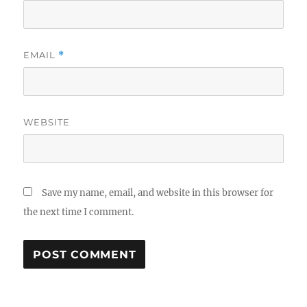
EMAIL
*
WEBSITE
Save my name, email, and website in this browser for
the next time I comment.