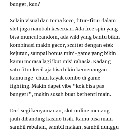
banget, kan?
Selain visual dan tema kece, fitur-fitur dalam
slot juga nambah keseruan. Ada free spin yang
bisa muncul random, ada wild yang bantu bikin
kombinasi makin gacor, scatter dengan efek
kejutan, sampai bonus mini-game yang bikin
kamu merasa lagi ikut misi rahasia. Kadang
satu fitur kecil aja bisa bikin kemenangan
kamu nge-chain kayak combo di game
fighting. Makin dapet vibe “kok bisa pas
banget?”, makin susah buat berhenti main.
Dari segi kenyamanan, slot online menang
jauh dibanding kasino fisik. Kamu bisa main
sambil rebahan, sambil makan, sambil nunggu