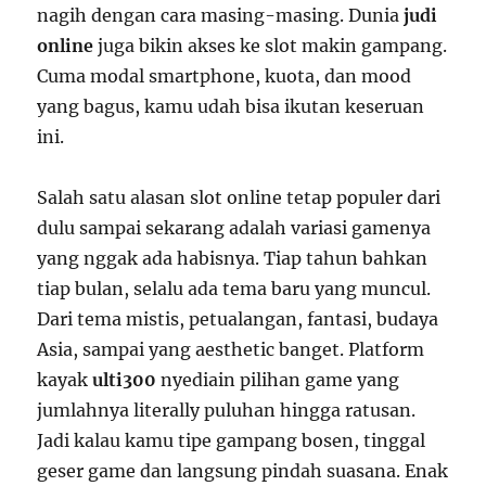
nagih dengan cara masing-masing. Dunia
judi
online
juga bikin akses ke slot makin gampang.
Cuma modal smartphone, kuota, dan mood
yang bagus, kamu udah bisa ikutan keseruan
ini.
Salah satu alasan slot online tetap populer dari
dulu sampai sekarang adalah variasi gamenya
yang nggak ada habisnya. Tiap tahun bahkan
tiap bulan, selalu ada tema baru yang muncul.
Dari tema mistis, petualangan, fantasi, budaya
Asia, sampai yang aesthetic banget. Platform
kayak
ulti300
nyediain pilihan game yang
jumlahnya literally puluhan hingga ratusan.
Jadi kalau kamu tipe gampang bosen, tinggal
geser game dan langsung pindah suasana. Enak