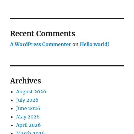
Recent Comments
A WordPress Commenter
on
Hello world!
Archives
August 2026
July 2026
June 2026
May 2026
April 2026
March 2026