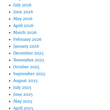
July 2026
June 2026
May 2026
April 2026
March 2026
February 2026
January 2026
December 2025
November 2025
October 2025
September 2025
August 2025
July 2025
June 2025
May 2025
April 2025