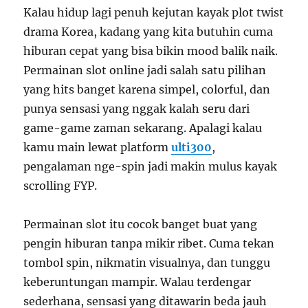
Kalau hidup lagi penuh kejutan kayak plot twist
drama Korea, kadang yang kita butuhin cuma
hiburan cepat yang bisa bikin mood balik naik.
Permainan slot online jadi salah satu pilihan
yang hits banget karena simpel, colorful, dan
punya sensasi yang nggak kalah seru dari
game-game zaman sekarang. Apalagi kalau
kamu main lewat platform
ulti300
,
pengalaman nge-spin jadi makin mulus kayak
scrolling FYP.
Permainan slot itu cocok banget buat yang
pengin hiburan tanpa mikir ribet. Cuma tekan
tombol spin, nikmatin visualnya, dan tunggu
keberuntungan mampir. Walau terdengar
sederhana, sensasi yang ditawarin beda jauh