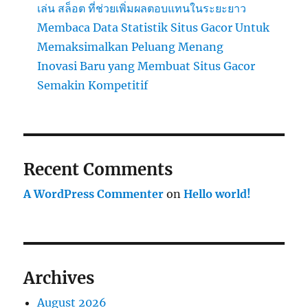
เล่น สล็อต ที่ช่วยเพิ่มผลตอบแทนในระยะยาว
Membaca Data Statistik Situs Gacor Untuk
Memaksimalkan Peluang Menang
Inovasi Baru yang Membuat Situs Gacor
Semakin Kompetitif
Recent Comments
A WordPress Commenter
on
Hello world!
Archives
August 2026