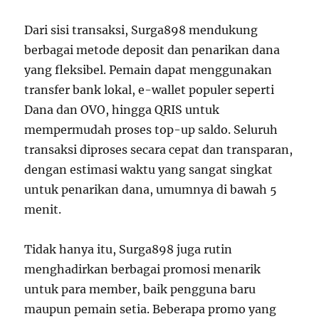
Dari sisi transaksi, Surga898 mendukung
berbagai metode deposit dan penarikan dana
yang fleksibel. Pemain dapat menggunakan
transfer bank lokal, e-wallet populer seperti
Dana dan OVO, hingga QRIS untuk
mempermudah proses top-up saldo. Seluruh
transaksi diproses secara cepat dan transparan,
dengan estimasi waktu yang sangat singkat
untuk penarikan dana, umumnya di bawah 5
menit.
Tidak hanya itu, Surga898 juga rutin
menghadirkan berbagai promosi menarik
untuk para member, baik pengguna baru
maupun pemain setia. Beberapa promo yang