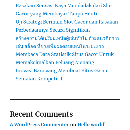
Rasakan Sensasi Kaya Mendadak dari Slot
Gacor yang Membayar Tanpa Henti!
Uji Strategi Bermain Slot Gacor dan Rasakan
Perbedaannya Secara Signifikan
สร้างความได้เปรียบเหนือผู้เล่นทั่วไป ด้วยแนวคิดการ
เล่น สล็อต ที่ช่วยเพิ่มผลตอบแทนในระยะยาว
Membaca Data Statistik Situs Gacor Untuk
Memaksimalkan Peluang Menang
Inovasi Baru yang Membuat Situs Gacor
Semakin Kompetitif
Recent Comments
A WordPress Commenter
on
Hello world!