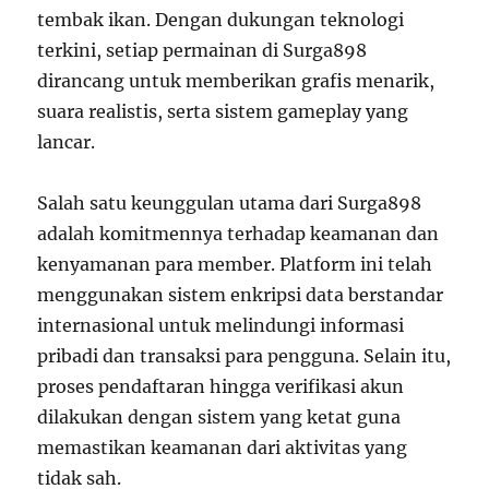
tembak ikan. Dengan dukungan teknologi
terkini, setiap permainan di Surga898
dirancang untuk memberikan grafis menarik,
suara realistis, serta sistem gameplay yang
lancar.
Salah satu keunggulan utama dari Surga898
adalah komitmennya terhadap keamanan dan
kenyamanan para member. Platform ini telah
menggunakan sistem enkripsi data berstandar
internasional untuk melindungi informasi
pribadi dan transaksi para pengguna. Selain itu,
proses pendaftaran hingga verifikasi akun
dilakukan dengan sistem yang ketat guna
memastikan keamanan dari aktivitas yang
tidak sah.