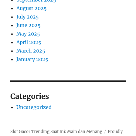
August 2025
July 2025
June 2025
May 2025
April 2025
March 2025
January 2025
Categories
Uncategorized
Slot Gacor Trending Saat Ini: Main dan Menang
Proudly