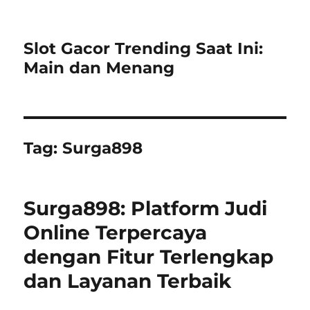
Slot Gacor Trending Saat Ini:
Main dan Menang
Tag:
Surga898
Surga898: Platform Judi
Online Terpercaya
dengan Fitur Terlengkap
dan Layanan Terbaik