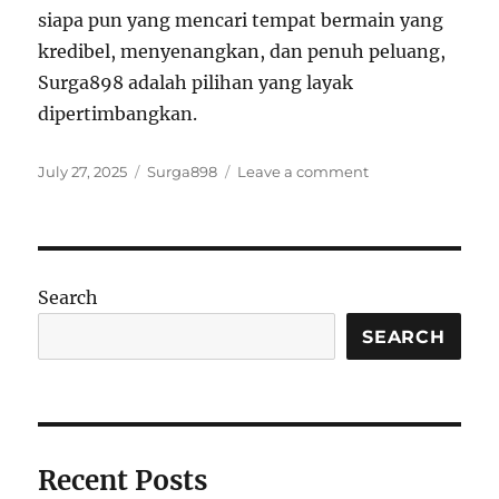
siapa pun yang mencari tempat bermain yang
kredibel, menyenangkan, dan penuh peluang,
Surga898 adalah pilihan yang layak
dipertimbangkan.
Posted
Tags
on
July 27, 2025
Surga898
Leave a comment
on
Surga898:
Platform
Judi
Online
Terpercaya
Search
dengan
Fitur
SEARCH
Terlengkap
dan
Layanan
Terbaik
Recent Posts