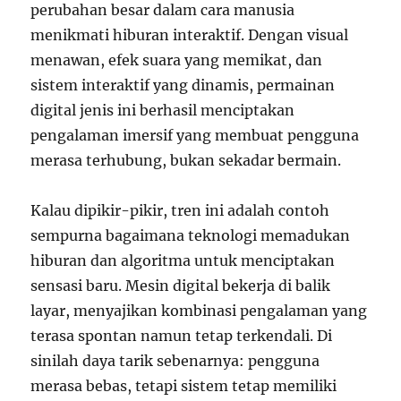
perubahan besar dalam cara manusia
menikmati hiburan interaktif. Dengan visual
menawan, efek suara yang memikat, dan
sistem interaktif yang dinamis, permainan
digital jenis ini berhasil menciptakan
pengalaman imersif yang membuat pengguna
merasa terhubung, bukan sekadar bermain.
Kalau dipikir-pikir, tren ini adalah contoh
sempurna bagaimana teknologi memadukan
hiburan dan algoritma untuk menciptakan
sensasi baru. Mesin digital bekerja di balik
layar, menyajikan kombinasi pengalaman yang
terasa spontan namun tetap terkendali. Di
sinilah daya tarik sebenarnya: pengguna
merasa bebas, tetapi sistem tetap memiliki