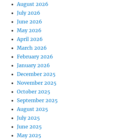
August 2026
July 2026
June 2026
May 2026
April 2026
March 2026
February 2026
January 2026
December 2025
November 2025
October 2025
September 2025
August 2025
July 2025
June 2025
May 2025