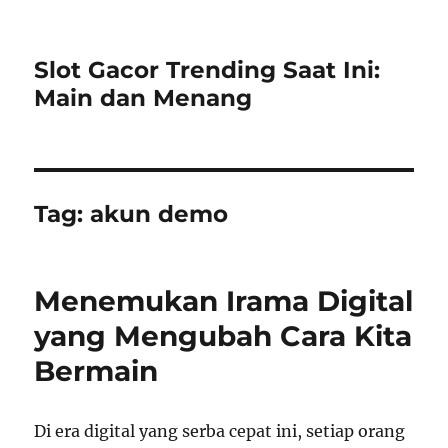
Slot Gacor Trending Saat Ini:
Main dan Menang
Tag:
akun demo
Menemukan Irama Digital
yang Mengubah Cara Kita
Bermain
Di era digital yang serba cepat ini, setiap orang