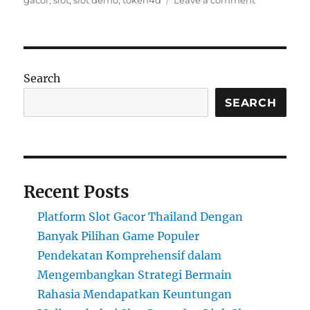
gacor
,
slot
,
slot demo
,
token4d
Leave a comment
Menemuka
Irama
Digital
yang
Mengubah
Search
Cara
Kita
SEARCH
Bermain
Recent Posts
Platform Slot Gacor Thailand Dengan
Banyak Pilihan Game Populer
Pendekatan Komprehensif dalam
Mengembangkan Strategi Bermain
Rahasia Mendapatkan Keuntungan