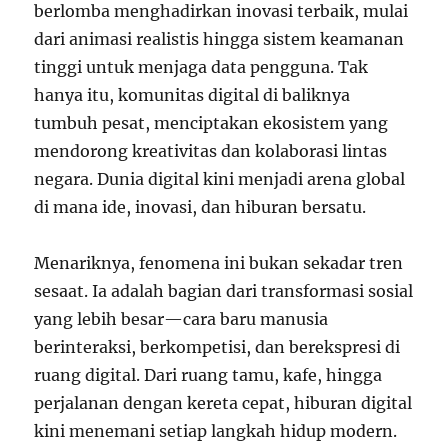
berlomba menghadirkan inovasi terbaik, mulai
dari animasi realistis hingga sistem keamanan
tinggi untuk menjaga data pengguna. Tak
hanya itu, komunitas digital di baliknya
tumbuh pesat, menciptakan ekosistem yang
mendorong kreativitas dan kolaborasi lintas
negara. Dunia digital kini menjadi arena global
di mana ide, inovasi, dan hiburan bersatu.
Menariknya, fenomena ini bukan sekadar tren
sesaat. Ia adalah bagian dari transformasi sosial
yang lebih besar—cara baru manusia
berinteraksi, berkompetisi, dan berekspresi di
ruang digital. Dari ruang tamu, kafe, hingga
perjalanan dengan kereta cepat, hiburan digital
kini menemani setiap langkah hidup modern.