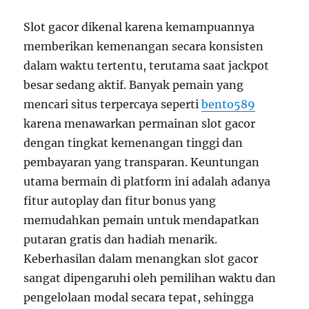
Slot gacor dikenal karena kemampuannya
memberikan kemenangan secara konsisten
dalam waktu tertentu, terutama saat jackpot
besar sedang aktif. Banyak pemain yang
mencari situs terpercaya seperti
bento589
karena menawarkan permainan slot gacor
dengan tingkat kemenangan tinggi dan
pembayaran yang transparan. Keuntungan
utama bermain di platform ini adalah adanya
fitur autoplay dan fitur bonus yang
memudahkan pemain untuk mendapatkan
putaran gratis dan hadiah menarik.
Keberhasilan dalam menangkan slot gacor
sangat dipengaruhi oleh pemilihan waktu dan
pengelolaan modal secara tepat, sehingga