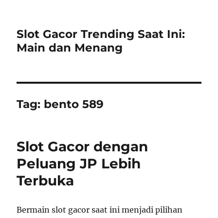
Slot Gacor Trending Saat Ini:
Main dan Menang
Tag:
bento 589
Slot Gacor dengan
Peluang JP Lebih
Terbuka
Bermain slot gacor saat ini menjadi pilihan