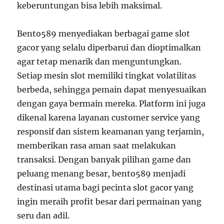
keberuntungan bisa lebih maksimal.
Bento589 menyediakan berbagai game slot
gacor yang selalu diperbarui dan dioptimalkan
agar tetap menarik dan menguntungkan.
Setiap mesin slot memiliki tingkat volatilitas
berbeda, sehingga pemain dapat menyesuaikan
dengan gaya bermain mereka. Platform ini juga
dikenal karena layanan customer service yang
responsif dan sistem keamanan yang terjamin,
memberikan rasa aman saat melakukan
transaksi. Dengan banyak pilihan game dan
peluang menang besar, bento589 menjadi
destinasi utama bagi pecinta slot gacor yang
ingin meraih profit besar dari permainan yang
seru dan adil.