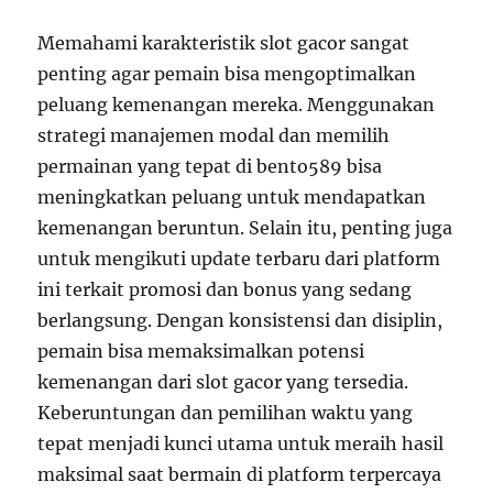
Memahami karakteristik slot gacor sangat
penting agar pemain bisa mengoptimalkan
peluang kemenangan mereka. Menggunakan
strategi manajemen modal dan memilih
permainan yang tepat di bento589 bisa
meningkatkan peluang untuk mendapatkan
kemenangan beruntun. Selain itu, penting juga
untuk mengikuti update terbaru dari platform
ini terkait promosi dan bonus yang sedang
berlangsung. Dengan konsistensi dan disiplin,
pemain bisa memaksimalkan potensi
kemenangan dari slot gacor yang tersedia.
Keberuntungan dan pemilihan waktu yang
tepat menjadi kunci utama untuk meraih hasil
maksimal saat bermain di platform terpercaya