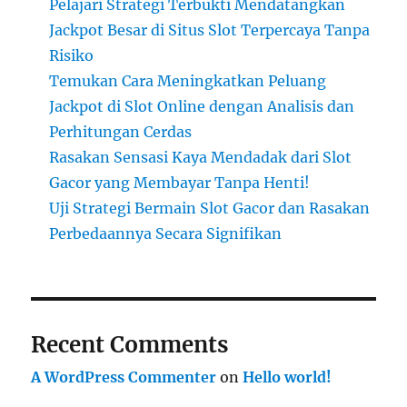
Pelajari Strategi Terbukti Mendatangkan
Jackpot Besar di Situs Slot Terpercaya Tanpa
Risiko
Temukan Cara Meningkatkan Peluang
Jackpot di Slot Online dengan Analisis dan
Perhitungan Cerdas
Rasakan Sensasi Kaya Mendadak dari Slot
Gacor yang Membayar Tanpa Henti!
Uji Strategi Bermain Slot Gacor dan Rasakan
Perbedaannya Secara Signifikan
Recent Comments
A WordPress Commenter
on
Hello world!