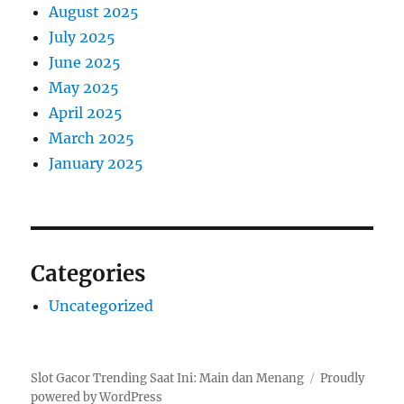
August 2025
July 2025
June 2025
May 2025
April 2025
March 2025
January 2025
Categories
Uncategorized
Slot Gacor Trending Saat Ini: Main dan Menang
Proudly
powered by WordPress