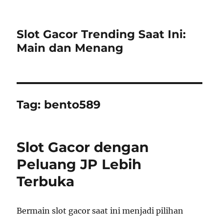
Slot Gacor Trending Saat Ini:
Main dan Menang
Tag:
bento589
Slot Gacor dengan
Peluang JP Lebih
Terbuka
Bermain slot gacor saat ini menjadi pilihan