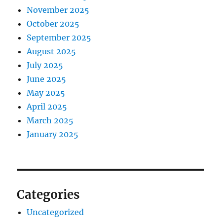
November 2025
October 2025
September 2025
August 2025
July 2025
June 2025
May 2025
April 2025
March 2025
January 2025
Categories
Uncategorized