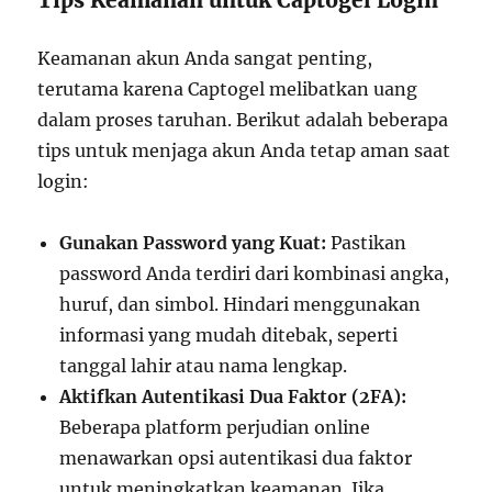
Tips Keamanan untuk Captogel Login
Keamanan akun Anda sangat penting,
terutama karena Captogel melibatkan uang
dalam proses taruhan. Berikut adalah beberapa
tips untuk menjaga akun Anda tetap aman saat
login:
Gunakan Password yang Kuat:
Pastikan
password Anda terdiri dari kombinasi angka,
huruf, dan simbol. Hindari menggunakan
informasi yang mudah ditebak, seperti
tanggal lahir atau nama lengkap.
Aktifkan Autentikasi Dua Faktor (2FA):
Beberapa platform perjudian online
menawarkan opsi autentikasi dua faktor
untuk meningkatkan keamanan. Jika