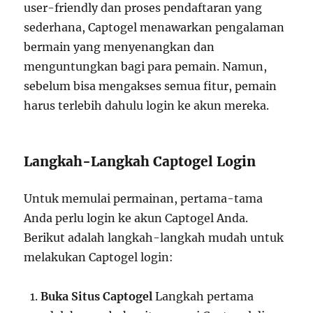
user-friendly dan proses pendaftaran yang
sederhana, Captogel menawarkan pengalaman
bermain yang menyenangkan dan
menguntungkan bagi para pemain. Namun,
sebelum bisa mengakses semua fitur, pemain
harus terlebih dahulu login ke akun mereka.
Langkah-Langkah Captogel Login
Untuk memulai permainan, pertama-tama
Anda perlu login ke akun Captogel Anda.
Berikut adalah langkah-langkah mudah untuk
melakukan Captogel login:
Buka Situs Captogel
Langkah pertama