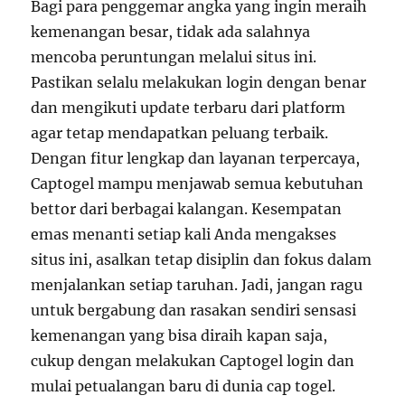
Bagi para penggemar angka yang ingin meraih
kemenangan besar, tidak ada salahnya
mencoba peruntungan melalui situs ini.
Pastikan selalu melakukan login dengan benar
dan mengikuti update terbaru dari platform
agar tetap mendapatkan peluang terbaik.
Dengan fitur lengkap dan layanan terpercaya,
Captogel mampu menjawab semua kebutuhan
bettor dari berbagai kalangan. Kesempatan
emas menanti setiap kali Anda mengakses
situs ini, asalkan tetap disiplin dan fokus dalam
menjalankan setiap taruhan. Jadi, jangan ragu
untuk bergabung dan rasakan sendiri sensasi
kemenangan yang bisa diraih kapan saja,
cukup dengan melakukan Captogel login dan
mulai petualangan baru di dunia cap togel.