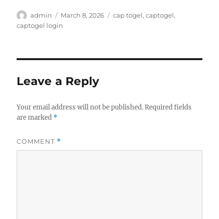
Author
Posted
Tags
admin
March 8, 2026
cap togel
,
captogel
,
on
captogel login
Leave a Reply
Your email address will not be published.
Required fields
are marked
*
COMMENT
*