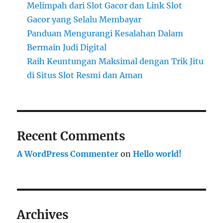
Melimpah dari Slot Gacor dan Link Slot
Gacor yang Selalu Membayar
Panduan Mengurangi Kesalahan Dalam
Bermain Judi Digital
Raih Keuntungan Maksimal dengan Trik Jitu
di Situs Slot Resmi dan Aman
Recent Comments
A WordPress Commenter
on
Hello world!
Archives