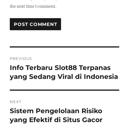
the next time I comment.
Post
PREVIOUS
navigation
Info Terbaru Slot88 Terpanas
Previous
post:
yang Sedang Viral di Indonesia
NEXT
Sistem Pengelolaan Risiko
Next
post:
yang Efektif di Situs Gacor