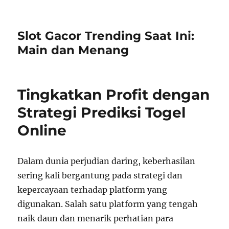
Slot Gacor Trending Saat Ini:
Main dan Menang
Tingkatkan Profit dengan
Strategi Prediksi Togel
Online
Dalam dunia perjudian daring, keberhasilan
sering kali bergantung pada strategi dan
kepercayaan terhadap platform yang
digunakan. Salah satu platform yang tengah
naik daun dan menarik perhatian para