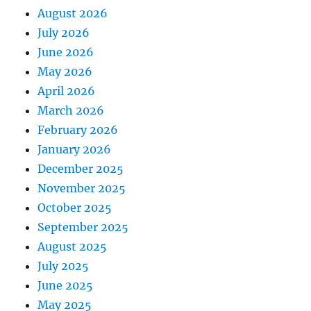
August 2026
July 2026
June 2026
May 2026
April 2026
March 2026
February 2026
January 2026
December 2025
November 2025
October 2025
September 2025
August 2025
July 2025
June 2025
May 2025