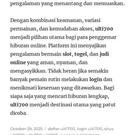
pengalaman yang menantang dan memuaskan.
Dengan kombinasi keamanan, variasi
permainan, dan kemudahan akses,
ulti700
menjadi pilihan utama bagi para penggemar
hiburan online. Platform ini menyajikan
pengalaman bermain
slot
,
togel
, dan
judi
online
yang aman, nyaman, dan
mengasyikkan. Tidak heran jika semakin
banyak pemain rutin melakukan
login
dan
menikmati keseruan yang ditawarkan. Bagi
siapa saja yang mencari hiburan lengkap,
ulti700
menjadi destinasi utama yang patut
dicoba.
Posted
Tags
October 29, 2025
daftar ulti700
,
login ulti700
,
situs
on
on