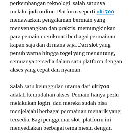
perkembangan teknologi, salah satunya
melalui
judi online
. Platform seperti
ulti700
menawarkan pengalaman bermain yang
menyenangkan dan praktis, memungkinkan
para pemain menikmati berbagai permainan
kapan saja dan di mana saja. Dari
slot
yang
penuh warna hingga
togel
yang menantang,
semuanya tersedia dalam satu platform dengan
akses yang cepat dan nyaman.
Salah satu keunggulan utama dari
ulti700
adalah kemudahan akses. Pemain hanya perlu
melakukan
login
, dan mereka sudah bisa
menjelajahi berbagai permainan menarik yang
tersedia. Bagi penggemar
slot
, platform ini
menyediakan berbagai tema mesin dengan