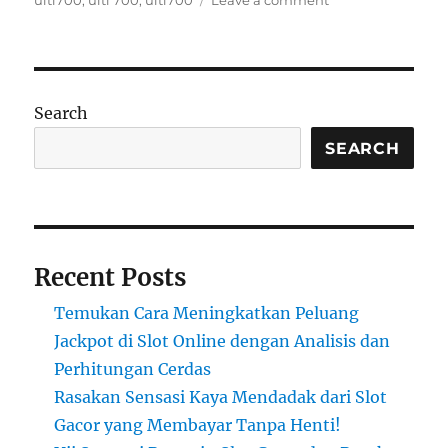
ulti700
,
ulti 700
,
ulti700
Leave a comment
Keseruan
Hiburan
Online
yang
Tak
Search
Pernah
Membosankan
SEARCH
Recent Posts
Temukan Cara Meningkatkan Peluang
Jackpot di Slot Online dengan Analisis dan
Perhitungan Cerdas
Rasakan Sensasi Kaya Mendadak dari Slot
Gacor yang Membayar Tanpa Henti!