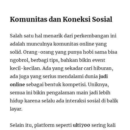
Komunitas dan Koneksi Sosial
Salah satu hal menarik dari perkembangan ini
adalah munculnya komunitas online yang
solid. Orang-orang yang punya hobi sama bisa
ngobrol, berbagi tips, bahkan bikin event
kecil-kecilan. Ada yang sekadar cari hiburan,
ada juga yang serius mendalami dunia
judi
online
sebagai bentuk kompetisi. Uniknya,
semua ini bikin pengalaman main jadi lebih
hidup karena selalu ada interaksi sosial di balik
layar.
Selain itu, platform seperti
ulti700
sering kali