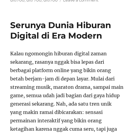
ulti700
,
ulti 700
,
ulti700
Leave a comment
Keseruan
Hiburan
Online
Serunya Dunia Hiburan
yang
Tak
Digital di Era Modern
Pernah
Membosankan
Kalau ngomongin hiburan digital zaman
sekarang, rasanya nggak bisa lepas dari
berbagai platform online yang bikin orang
betah berjam-jam di depan layar. Mulai dari
streaming musik, maraton drama, sampai main
game, semua udah jadi bagian dari gaya hidup
generasi sekarang. Nah, ada satu tren unik
yang makin ramai dibicarakan: sensasi
permainan interaktif yang bikin orang
ketagihan karena nggak cuma seru, tapi juga