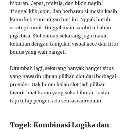
hiburan. Cepat, praktis, dan bikin nagih!
Tinggal klik, spin, dan berharap si mesin kasih
kamu keberuntungan hari ini. Nggak butuh
strategi rumit, tinggal main sambil rebahan
juga bisa. Slot zaman sekarang juga makin
kekinian dengan tampilan visual kece dan fitur
bonus yang wah banget.
Ditambah lagi, sekarang banyak banget situs
yang nawarin ribuan pilihan slot dari berbagai
provider. Gak heran kalau slot jadi pilihan
favorit buat kamu yang suka hiburan instan
tapi tetap pengen ada sensasi adrenalin.
Togel: Kombinasi Logika dan