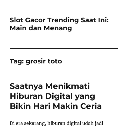
Slot Gacor Trending Saat Ini:
Main dan Menang
Tag:
grosir toto
Saatnya Menikmati
Hiburan Digital yang
Bikin Hari Makin Ceria
Di era sekarang, hiburan digital udah jadi