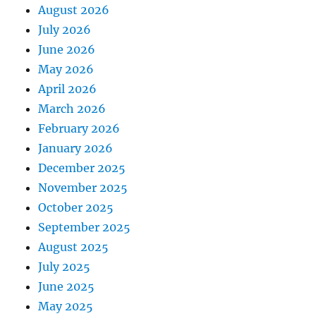
August 2026
July 2026
June 2026
May 2026
April 2026
March 2026
February 2026
January 2026
December 2025
November 2025
October 2025
September 2025
August 2025
July 2025
June 2025
May 2025