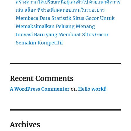
สร้างความได้เปรียบเหนือผู้เล่นทั่วไป ด้วยแนวคิดการ
เล่น สล็อต ที่ช่วยเพิ่มผลตอบแทนในระยะยาว
Membaca Data Statistik Situs Gacor Untuk
Memaksimalkan Peluang Menang
Inovasi Baru yang Membuat Situs Gacor
Semakin Kompetitif
Recent Comments
A WordPress Commenter
on
Hello world!
Archives