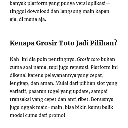
banyak platform yang punya versi aplikasi—
tinggal download dan langsung main kapan
aja, di mana aja.
Kenapa Grosir Toto Jadi Pilihan?
Nah, ini dia poin pentingnya.
Grosir toto
bukan
cuma soal nama, tapi juga reputasi. Platform ini
dikenal karena pelayanannya yang cepat,
lengkap, dan aman. Mulai dari pilihan slot yang
variatif, pasaran togel yang update, sampai
transaksi yang cepet dan anti ribet. Bonusnya
juga nggak main-main, bisa bikin kamu balik
modal cuma dari promo!