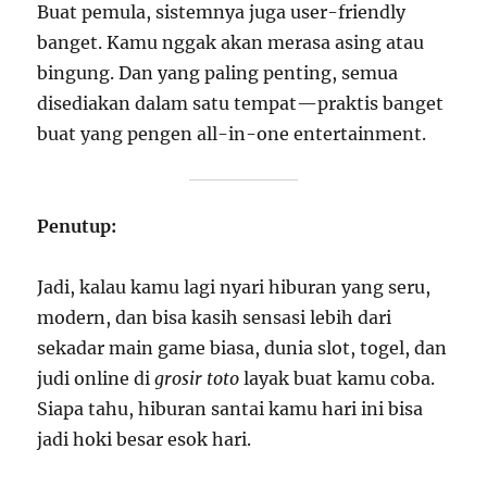
Buat pemula, sistemnya juga user-friendly
banget. Kamu nggak akan merasa asing atau
bingung. Dan yang paling penting, semua
disediakan dalam satu tempat—praktis banget
buat yang pengen all-in-one entertainment.
Penutup:
Jadi, kalau kamu lagi nyari hiburan yang seru,
modern, dan bisa kasih sensasi lebih dari
sekadar main game biasa, dunia slot, togel, dan
judi online di
grosir toto
layak buat kamu coba.
Siapa tahu, hiburan santai kamu hari ini bisa
jadi hoki besar esok hari.