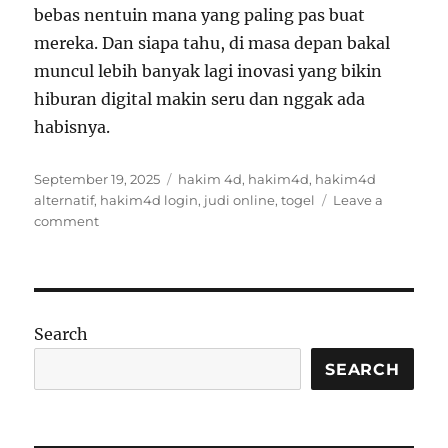
bebas nentuin mana yang paling pas buat
mereka. Dan siapa tahu, di masa depan bakal
muncul lebih banyak lagi inovasi yang bikin
hiburan digital makin seru dan nggak ada
habisnya.
Posted
Tags
September 19, 2025
hakim 4d
,
hakim4d
,
hakim4d
on
alternatif
,
hakim4d login
,
judi online
,
togel
Leave a
on
comment
Dunia
Hiburan
Digital
yang
Makin
Search
Seru
dan
SEARCH
Penuh
Pilihan