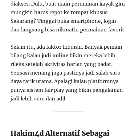
diakses. Dulu, buat main permainan kayak gini
mungkin harus repot ke tempat khusus.
Sekarang? Tinggal buka smartphone, login,
dan langsung bisa nikmatin permainan favorit.
Selain itu, ada faktor hiburan. Banyak pemain
bilang kalau
judi online
bikin mereka lebih
rileks setelah aktivitas harian yang padat.
Sensasi menang juga pastinya jadi salah satu
daya tarik utama. Apalagi kalau platformnya
punya sistem fair play yang bikin pengalaman
jadi lebih seru dan adil.
Hakim4d Alternatif Sebagai