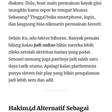
diakses. Dulu, buat main permainan kayak gini
mungkin harus repot ke tempat khusus.
Sekarang? Tinggal buka smartphone, login,
dan langsung bisa nikmatin permainan favorit.
Selain itu, ada faktor hiburan. Banyak pemain
bilang kalau
judi online
bikin mereka lebih
rileks setelah aktivitas harian yang padat.
Sensasi menang juga pastinya jadi salah satu
daya tarik utama. Apalagi kalau platformnya
punya sistem fair play yang bikin pengalaman
jadi lebih seru dan adil.
Hakim4d Alternatif Sebagai