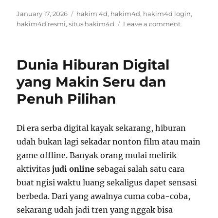
Posted
Tags
January 17, 2026
hakim 4d
,
hakim4d
,
hakim4d login
,
on
on
hakim4d resmi
,
situs hakim4d
Leave a comment
Jackpot
Besar
Slot
Dunia Hiburan Digital
Asia,
Main
yang Makin Seru dan
di
Penuh Pilihan
Situs
Toto
Macau
Di era serba digital kayak sekarang, hiburan
udah bukan lagi sekadar nonton film atau main
game offline. Banyak orang mulai melirik
aktivitas
judi online
sebagai salah satu cara
buat ngisi waktu luang sekaligus dapet sensasi
berbeda. Dari yang awalnya cuma coba-coba,
sekarang udah jadi tren yang nggak bisa