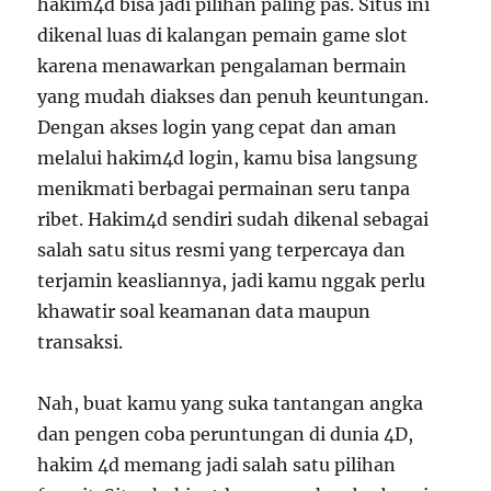
hakim4d bisa jadi pilihan paling pas. Situs ini
dikenal luas di kalangan pemain game slot
karena menawarkan pengalaman bermain
yang mudah diakses dan penuh keuntungan.
Dengan akses login yang cepat dan aman
melalui hakim4d login, kamu bisa langsung
menikmati berbagai permainan seru tanpa
ribet. Hakim4d sendiri sudah dikenal sebagai
salah satu situs resmi yang terpercaya dan
terjamin keasliannya, jadi kamu nggak perlu
khawatir soal keamanan data maupun
transaksi.
Nah, buat kamu yang suka tantangan angka
dan pengen coba peruntungan di dunia 4D,
hakim 4d memang jadi salah satu pilihan