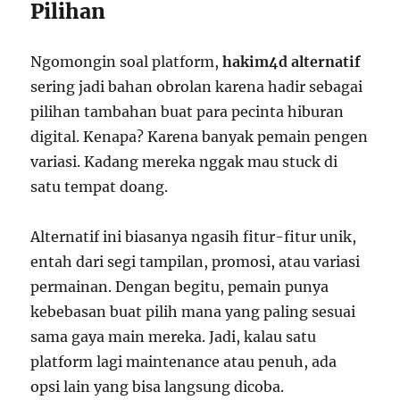
Pilihan
Ngomongin soal platform,
hakim4d alternatif
sering jadi bahan obrolan karena hadir sebagai
pilihan tambahan buat para pecinta hiburan
digital. Kenapa? Karena banyak pemain pengen
variasi. Kadang mereka nggak mau stuck di
satu tempat doang.
Alternatif ini biasanya ngasih fitur-fitur unik,
entah dari segi tampilan, promosi, atau variasi
permainan. Dengan begitu, pemain punya
kebebasan buat pilih mana yang paling sesuai
sama gaya main mereka. Jadi, kalau satu
platform lagi maintenance atau penuh, ada
opsi lain yang bisa langsung dicoba.