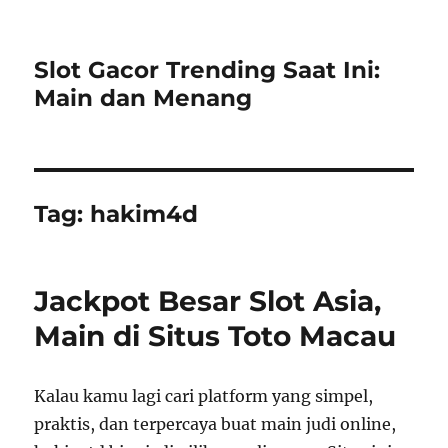
Slot Gacor Trending Saat Ini:
Main dan Menang
Tag:
hakim4d
Jackpot Besar Slot Asia,
Main di Situs Toto Macau
Kalau kamu lagi cari platform yang simpel,
praktis, dan terpercaya buat main judi online,