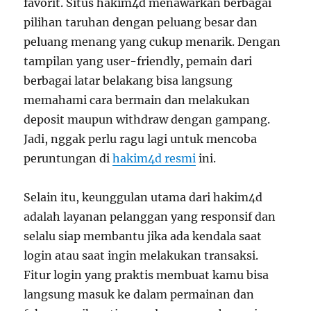
favorit. Situs hakim4d menawarkan berbagai
pilihan taruhan dengan peluang besar dan
peluang menang yang cukup menarik. Dengan
tampilan yang user-friendly, pemain dari
berbagai latar belakang bisa langsung
memahami cara bermain dan melakukan
deposit maupun withdraw dengan gampang.
Jadi, nggak perlu ragu lagi untuk mencoba
peruntungan di
hakim4d resmi
ini.
Selain itu, keunggulan utama dari hakim4d
adalah layanan pelanggan yang responsif dan
selalu siap membantu jika ada kendala saat
login atau saat ingin melakukan transaksi.
Fitur login yang praktis membuat kamu bisa
langsung masuk ke dalam permainan dan