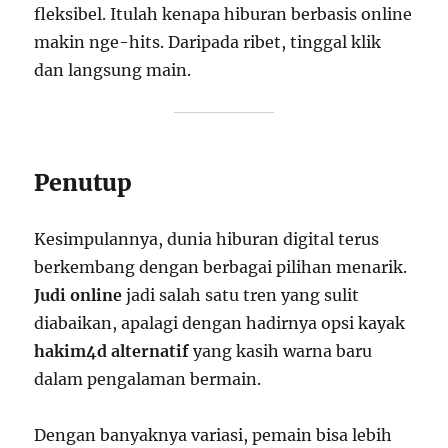
fleksibel. Itulah kenapa hiburan berbasis online
makin nge-hits. Daripada ribet, tinggal klik
dan langsung main.
Penutup
Kesimpulannya, dunia hiburan digital terus
berkembang dengan berbagai pilihan menarik.
Judi online
jadi salah satu tren yang sulit
diabaikan, apalagi dengan hadirnya opsi kayak
hakim4d alternatif
yang kasih warna baru
dalam pengalaman bermain.
Dengan banyaknya variasi, pemain bisa lebih