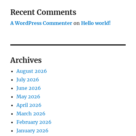
Recent Comments
A WordPress Commenter
on
Hello world!
Archives
August 2026
July 2026
June 2026
May 2026
April 2026
March 2026
February 2026
January 2026