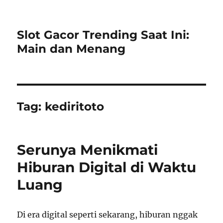
Slot Gacor Trending Saat Ini:
Main dan Menang
Tag:
kediritoto
Serunya Menikmati
Hiburan Digital di Waktu
Luang
Di era digital seperti sekarang, hiburan nggak