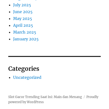
July 2025
June 2025
May 2025
April 2025
March 2025
January 2025
Categories
Uncategorized
Slot Gacor Trending Saat Ini: Main dan Menang
Proudly
powered by WordPress