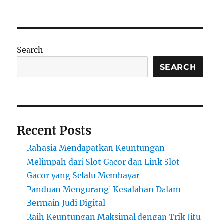
Search
SEARCH
Recent Posts
Rahasia Mendapatkan Keuntungan
Melimpah dari Slot Gacor dan Link Slot
Gacor yang Selalu Membayar
Panduan Mengurangi Kesalahan Dalam
Bermain Judi Digital
Raih Keuntungan Maksimal dengan Trik Jitu