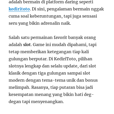
adalah bermain di platform daring seperti
kediritoto
. Di sini, pengalaman bermain nggak
cuma soal keberuntungan, tapi juga sensasi
seru yang bikin adrenalin naik.
Salah satu permainan favorit banyak orang
adalah
slot
. Game ini mudah dipahami, tapi
tetap memberikan ketegangan tiap kali
gulungan berputar. Di KediriToto, pilihan
slotnya lengkap dan selalu update, dari slot
klasik dengan tiga gulungan sampai slot
modern dengan tema-tema unik dan bonus
melimpah. Rasanya, tiap putaran bisa jadi
kesempatan menang yang bikin hati deg-
degan tapi menyenangkan.