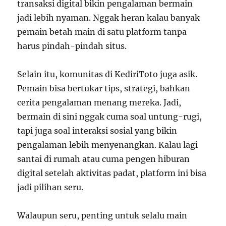
transaksi digital bikin pengalaman bermain
jadi lebih nyaman. Nggak heran kalau banyak
pemain betah main di satu platform tanpa
harus pindah-pindah situs.
Selain itu, komunitas di KediriToto juga asik.
Pemain bisa bertukar tips, strategi, bahkan
cerita pengalaman menang mereka. Jadi,
bermain di sini nggak cuma soal untung-rugi,
tapi juga soal interaksi sosial yang bikin
pengalaman lebih menyenangkan. Kalau lagi
santai di rumah atau cuma pengen hiburan
digital setelah aktivitas padat, platform ini bisa
jadi pilihan seru.
Walaupun seru, penting untuk selalu main