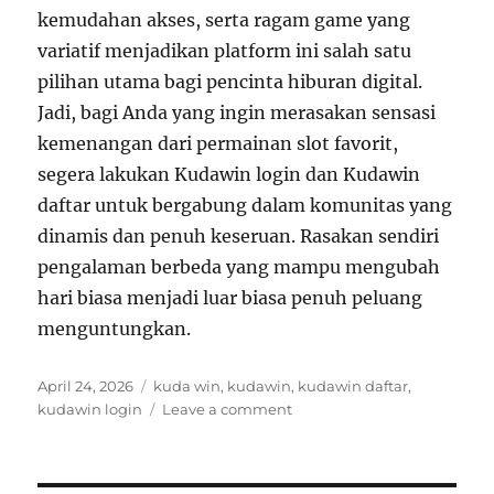
kemudahan akses, serta ragam game yang
variatif menjadikan platform ini salah satu
pilihan utama bagi pencinta hiburan digital.
Jadi, bagi Anda yang ingin merasakan sensasi
kemenangan dari permainan slot favorit,
segera lakukan Kudawin login dan Kudawin
daftar untuk bergabung dalam komunitas yang
dinamis dan penuh keseruan. Rasakan sendiri
pengalaman berbeda yang mampu mengubah
hari biasa menjadi luar biasa penuh peluang
menguntungkan.
Posted
Tags
April 24, 2026
kuda win
,
kudawin
,
kudawin daftar
,
on
on
kudawin login
Leave a comment
Rahasia
Slot
Gacor