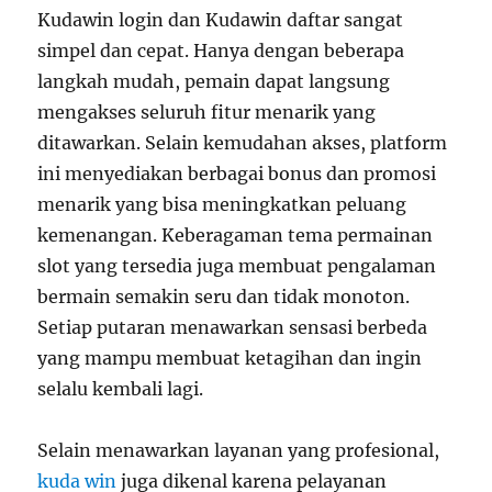
Kudawin login dan Kudawin daftar sangat
simpel dan cepat. Hanya dengan beberapa
langkah mudah, pemain dapat langsung
mengakses seluruh fitur menarik yang
ditawarkan. Selain kemudahan akses, platform
ini menyediakan berbagai bonus dan promosi
menarik yang bisa meningkatkan peluang
kemenangan. Keberagaman tema permainan
slot yang tersedia juga membuat pengalaman
bermain semakin seru dan tidak monoton.
Setiap putaran menawarkan sensasi berbeda
yang mampu membuat ketagihan dan ingin
selalu kembali lagi.
Selain menawarkan layanan yang profesional,
kuda win
juga dikenal karena pelayanan