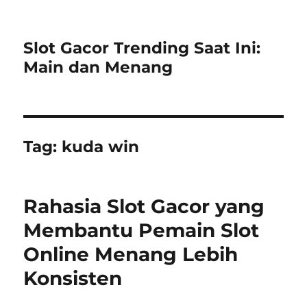
Slot Gacor Trending Saat Ini:
Main dan Menang
Tag:
kuda win
Rahasia Slot Gacor yang
Membantu Pemain Slot
Online Menang Lebih
Konsisten