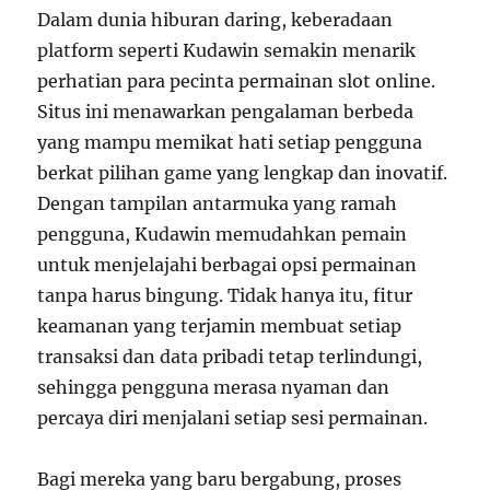
Dalam dunia hiburan daring, keberadaan
platform seperti Kudawin semakin menarik
perhatian para pecinta permainan slot online.
Situs ini menawarkan pengalaman berbeda
yang mampu memikat hati setiap pengguna
berkat pilihan game yang lengkap dan inovatif.
Dengan tampilan antarmuka yang ramah
pengguna, Kudawin memudahkan pemain
untuk menjelajahi berbagai opsi permainan
tanpa harus bingung. Tidak hanya itu, fitur
keamanan yang terjamin membuat setiap
transaksi dan data pribadi tetap terlindungi,
sehingga pengguna merasa nyaman dan
percaya diri menjalani setiap sesi permainan.
Bagi mereka yang baru bergabung, proses