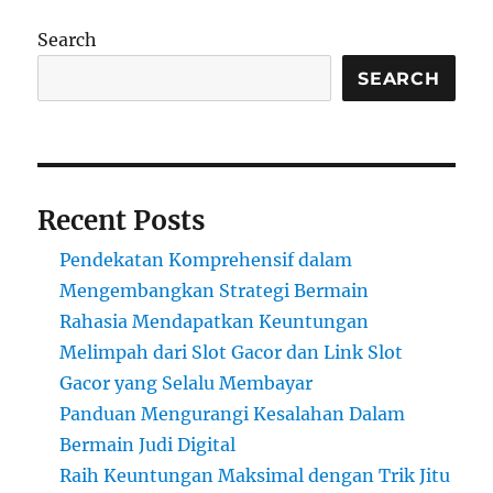
yang
Membantu
Search
Pemain
Slot
SEARCH
Online
Menang
Lebih
Konsisten
Recent Posts
Pendekatan Komprehensif dalam
Mengembangkan Strategi Bermain
Rahasia Mendapatkan Keuntungan
Melimpah dari Slot Gacor dan Link Slot
Gacor yang Selalu Membayar
Panduan Mengurangi Kesalahan Dalam
Bermain Judi Digital
Raih Keuntungan Maksimal dengan Trik Jitu